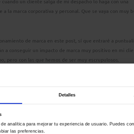
ue cuando un cliente salga de mi despacho lo haga con una
e a la marca corporativa y personal. Que se vaya con muy 
cionamiento de marca en este post, sí que entraré a puntual
án a conseguir un impacto de marca muy positivo en mi clie
abo, pero con las que hemos de ser muy escrupulosos.
tra por la puerta. La recepción
. Qué importante es recibi
e se le dé en recepción marcará en gran medida la imagen q
Detalles
 un café, agua, un saludo amable. Que se sienta cuidado y
s
asa nos preocupamos porque se sientan bien, confortables
 de analítica para mejorar tu experiencia de usuario. Puedes con
te, tenemos que tratar a nuestro cliente.
biar las preferencias.