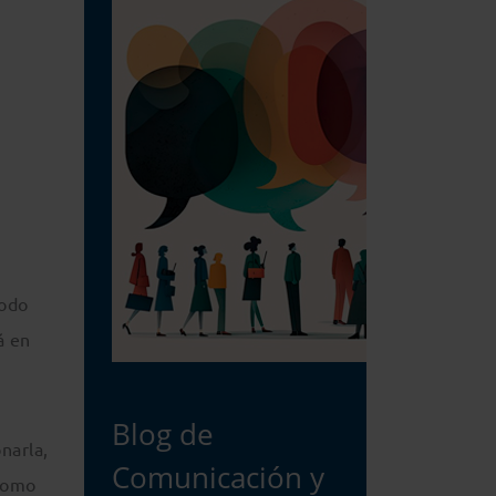
todo
á en
Blog de
narla,
Comunicación y
 como