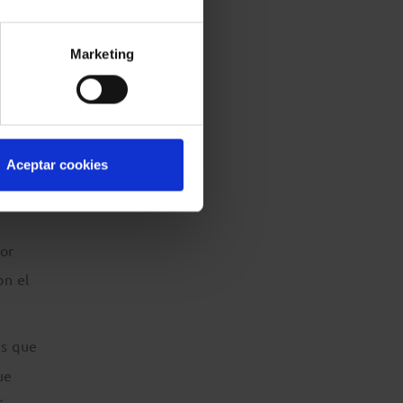
intente
Marketing
ca.
Aceptar cookies
dos y
por
on el
os que
ue