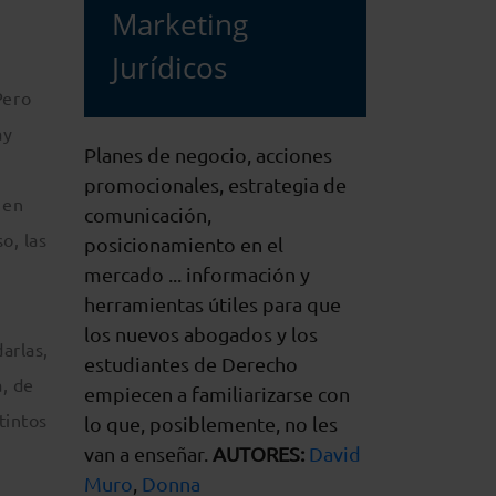
Marketing
Jurídicos
Pero
ay
Planes de negocio, acciones
promocionales, estrategia de
gen
comunicación,
o, las
posicionamiento en el
mercado ... información y
herramientas útiles para que
los nuevos abogados y los
arlas,
estudiantes de Derecho
, de
empiecen a familiarizarse con
tintos
lo que, posiblemente, no les
van a enseñar.
AUTORES:
David
Muro
,
Donna