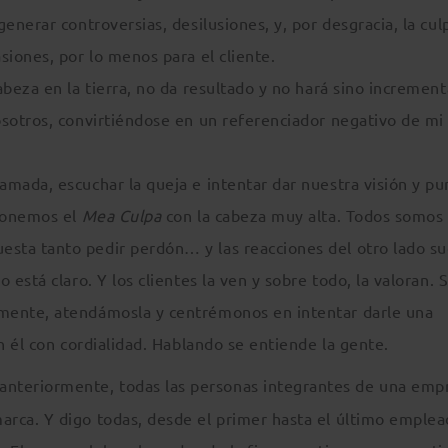
enerar controversias, desilusiones, y, por desgracia, la cul
siones, por lo menos para el cliente.
abeza en la tierra, no da resultado y no hará sino increment
osotros, convirtiéndose en un referenciador negativo de mi
amada, escuchar la queja e intentar dar nuestra visión y pu
ntonemos el
Mea Culpa
con la cabeza muy alta. Todos somos
sta tanto pedir perdón… y las reacciones del otro lado s
está claro. Y los clientes la ven y sobre todo, la valoran. S
mente, atendámosla y centrémonos en intentar darle una
on él con cordialidad. Hablando se entiende la gente.
anteriormente, todas las personas integrantes de una emp
rca. Y digo todas, desde el primer hasta el último emplea