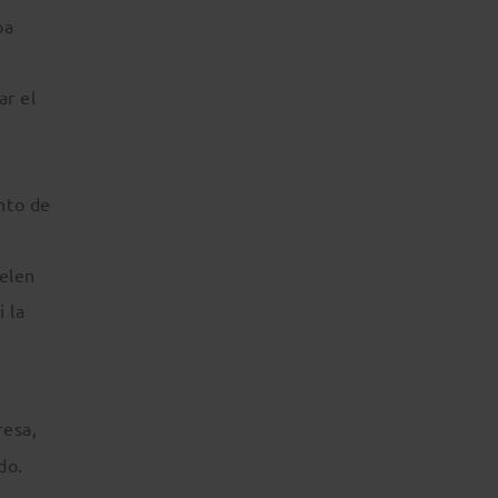
pa
ar el
nto de
uelen
i la
resa,
do.