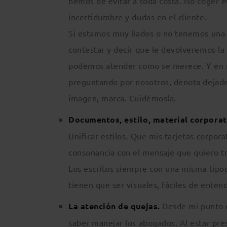
hemos de evitar a toda costa. No coger e
incertidumbre y dudas en el cliente.
Si estamos muy liados o no tenemos una 
contestar y decir que le devolveremos l
podemos atender como se merece. Y en n
preguntando por nosotros, denota dejade
imagen, marca. Cuidémosla.
Documentos, estilo, material corpora
Unificar estilos. Que mis tarjetas corpora
consonancia con el mensaje que quiero tr
Los escritos siempre con una misma tipog
tienen que ser visuales, fáciles de ente
La atención de quejas.
Desde mi punto d
saber manejar los abogados. Al estar pres