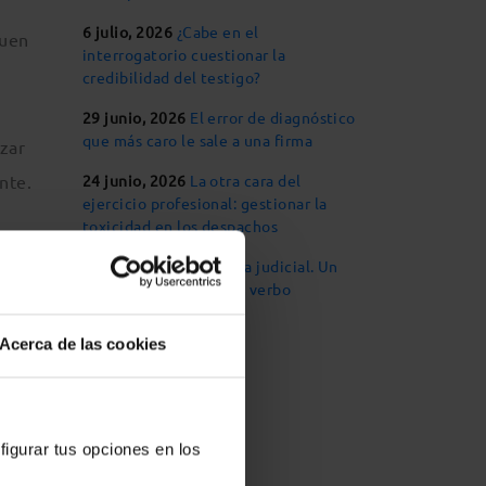
6 julio, 2026
¿Cabe en el
buen
interrogatorio cuestionar la
credibilidad del testigo?
29 junio, 2026
El error de diagnóstico
que más caro le sale a una firma
izar
nte.
24 junio, 2026
La otra cara del
ejercicio profesional: gestionar la
toxicidad en los despachos
16 junio, 2026
Retórica judicial. Un
r
hecho, una oración, un verbo
ue se
Acerca de las cookies
, que
figurar tus opciones en los