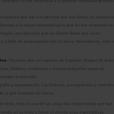
l teléfono sin dar respuesta a su posible necesidad generar
respuesta que dar a la persona que nos llama, no cuesta n
a llamada a la mayor brevedad pero que en ese momento no
ingún caso dejemos que un cliente llame dos veces
z y falta de preocupación por su tema. Recordemos, esto 
tivo.
Tenemos que ser capaces de trasladar imagen de marc
tivas, folletos, cuadernos e incluso bolígrafos vayan en
asladar al mercado.
rafía y maquetación. Las facturas, presupuestos y contrato
nder y que evoquen mi marca.
e vista, ésta es una de las cosas más importantes que han
tando un servicio y tener el cliente unas expectativas