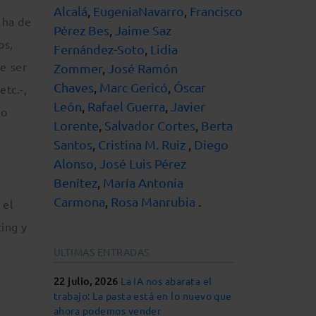
Alcalá
,
EugeniaNavarro
,
Francisco
 ha de
Pérez Bes
,
Jaime Saz
os,
Fernández-Soto
,
Lidia
e ser
Zommer
,
José Ramón
Chaves
,
Marc Gericó
,
Óscar
etc.-,
León
,
Rafael Guerra
,
Javier
no
Lorente
,
Salvador Cortes
,
Berta
Santos
,
Cristina M. Ruiz
,
Diego
Alonso,
José Luis Pérez
Benítez
,
María Antonia
Carmona
,
Rosa Manrubia
.
 el
ting y
ULTIMAS ENTRADAS
22 julio, 2026
La IA nos abarata el
trabajo: La pasta está en lo nuevo que
ahora podemos vender