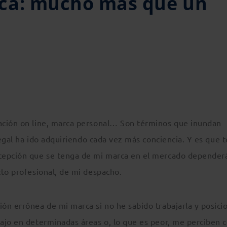
ca: mucho más que un
ación on line, marca personal… Son términos que inundan
legal ha ido adquiriendo cada vez más conciencia. Y es que 
cepción que se tenga de mi marca en el mercado depender
cto profesional, de mi despacho.
n errónea de mi marca si no he sabido trabajarla y posicio
ajo en determinadas áreas o, lo que es peor, me perciben