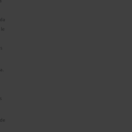
á
ada
 le
es
a.
s
 de