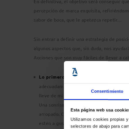
En definitiva, el objetivo será conseguir q
percepción de marca exquisita, refiriéndom
sabor de boca, que le apetezca repetir…
Sin entrar a definir una estrategia de posi
algunos aspectos que, sin duda, nos ayudar
Acciones que son muy fáciles de llevar a c
Lo primero que ve el cliente cuando en
adecuadamente a un cliente. El trato qu
Consentimiento
lleve de mí o de mi despacho.
Una sonrisa al entrar, el ofrecimiento de
Esta página web usa cookie
arropado. Cuando tenemos invitados en c
Utilizamos cookies propias y
estén a gusto, y así es como, precisamen
selectores de abajo para cam