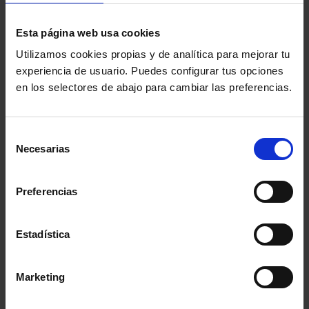
Esta página web usa cookies
Utilizamos cookies propias y de analítica para mejorar tu
Ejercicio de la Abogacía
experiencia de usuario. Puedes configurar tus opciones
en los selectores de abajo para cambiar las preferencias.
por nacionalidades de un
Estado miembro de la
Selección
Necesarias
UE/EEE con título
de
consentimiento
profesional
Preferencias
Estadística
Ejercicio ocasional
Ejercicio permanente
Marketing