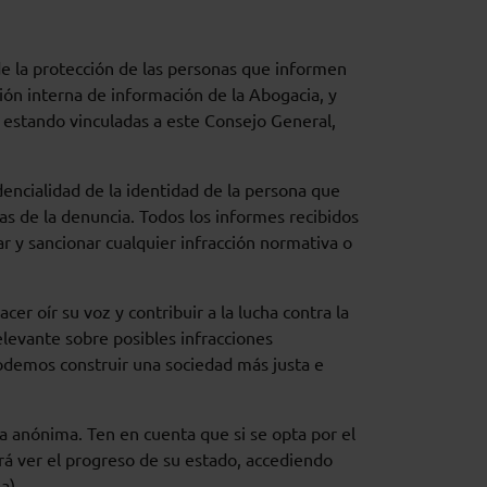
e la protección de las personas que informen
ión interna de información de la Abogacia, y
, estando vinculadas a este Consejo General,
dencialidad de la identidad de la persona que
das de la denuncia. Todos los informes recibidos
r y sancionar cualquier infracción normativa o
er oír su voz y contribuir a la lucha contra la
elevante sobre posibles infracciones
odemos construir una sociedad más justa e
a anónima. Ten en cuenta que si se opta por el
rá ver el progreso de su estado, accediendo
a).