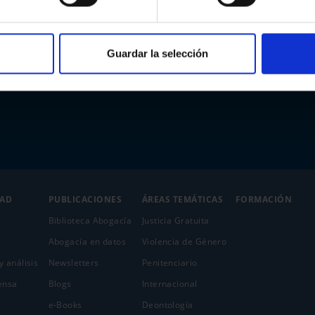
Guardar la selección
DAD
PUBLICACIONES
ÁREAS TEMÁTICAS
FORMACIÓN
Biblioteca Abogacía
Justicia Gratuita
Abogacía en datos
Violencia de Género
y análisis
Newsletters
Penitenciario
ensa
Blogs
Internacional
e-Books
Deontología