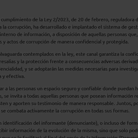
 cumplimiento de la Ley 2/2023, de 20 de febrero, reguladora d
a la corrupción, ha desarrollado e implantado el sistema de gest
interno de información, a disposición de aquellas personas que
s y actos de corrupción de manera confidencial y protegida.
alvaguarda contemplados en la ley, este canal garantiza la confi
resalias y la protección frente a consecuencias adversas deriva
encialidad, y se adoptarán las medidas necesarias para investiga
 y efectiva.
ar a las personas un espacio seguro y confiable donde puedan hac
s, se invita a todas aquellas personas que posean información r
sten y aporten su testimonio de manera responsable. Juntos, p
y se combata activamente la corrupción en todas sus formas.
 identificación del informante (denunciante), o incluso de form
bir información de la evolución de la misma, sino que solo pod
ue se le facilitará al final del envío de la Información (Denunci