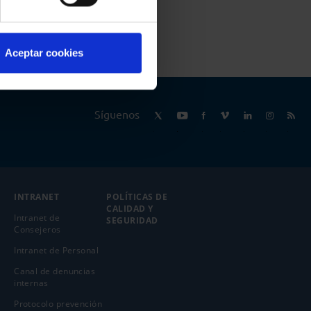
Aceptar cookies
Síguenos
INTRANET
POLÍTICAS DE
CALIDAD Y
Intranet de
SEGURIDAD
Consejeros
Intranet de Personal
Canal de denuncias
internas
Protocolo prevención