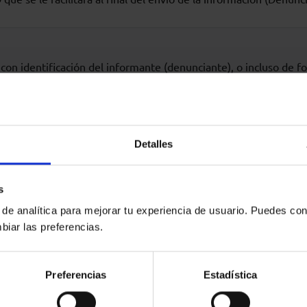
con identificación del informante (denunciante), o incluso de 
podrá recibir información de la evolución de la misma, sino que
nto con el ID que se le facilitará al final del envío de la Infor
 las personas afectadas por la denuncia tendrán derecho a la pr
3, de 20 de febrero. Además, las personas informantes cuentan 
Detalles
los requisitos de los artículos 2 y 35 de esa norma, entre los q
 de apoyo y de protección frente a las represalias que la Ley re
s
que “comunicar o revelar públicamente información a sabiendas 
 de analítica para mejorar tu experiencia de usuario. Puedes con
001 hasta 300.000 euros para las personas físicas que la cometa
biar las preferencias.
Preferencias
Estadística