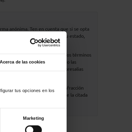
forma anónima. Ten en cuenta que si se opta
 solo podrá ver el progreso de su estado,
mación (Denuncia).
eservación de su identidad, en los términos
con una serie de derechos, cuando las
Acerca de las cookies
ue destaca la prohibición de represalias
coge en sus artículos 37 y 38.
de su falsedad” se considera infracción
figurar tus opciones en los
n [artículos 63.1.f) y 65.1.a) de la citada
Marketing