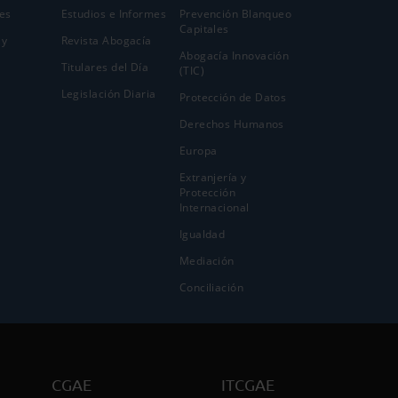
es
Estudios e Informes
Prevención Blanqueo
Capitales
 y
Revista Abogacía
Abogacía Innovación
Titulares del Día
(TIC)
Legislación Diaria
Protección de Datos
Derechos Humanos
Europa
Extranjería y
Protección
Internacional
Igualdad
Mediación
Conciliación
CGAE
ITCGAE