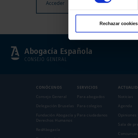
Acceder
Rechazar cookies
Abogacía Española
CONSEJO GENERAL
CONÓCENOS
SERVICIOS
ACTUALI
Consejo General
Para abogados
Noticias
Delegación Bruselas
Para colegios
Agenda
Fundación Abogacía y
Para ciudadanos
Opiniones 
Derechos Humanos
Sala de pr
RedAbogacía
Concursos