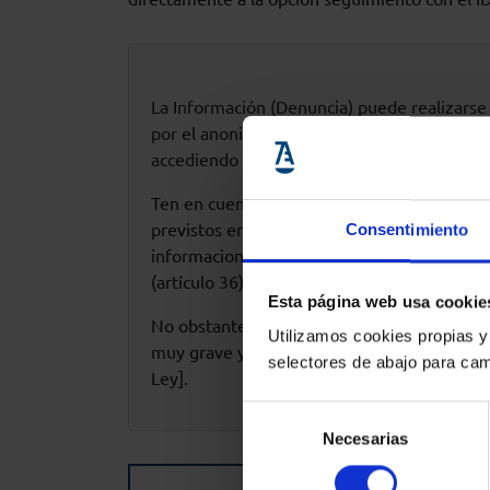
La Información (Denuncia) puede realizarse 
por el anonimato, la persona informante no 
accediendo directamente a la opción seguimie
Ten en cuenta que tanto el informante como
previstos en el artículo 32 de la Ley 2/202
Consentimiento
informaciones que proporcionen cumplan con 
(artículo 36). Considera también las medidas
Esta página web usa cookie
No obstante, ten también en consideración 
Utilizamos cookies propias y
muy grave y que la Ley prevé multa desde 30.
selectores de abajo para cam
Ley].
Selección
Necesarias
de
consentimiento