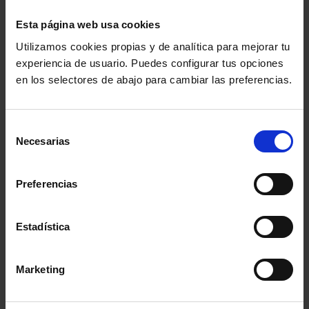
Etiquetas más usadas
Esta página web usa cookies
Utilizamos cookies propias y de analítica para mejorar tu
Colegio de Abogados de Zaragoza
Aula DDHH
experiencia de usuario. Puedes configurar tus opciones
en los selectores de abajo para cambiar las preferencias.
Colegio de la Abogacía de Barcelona
Colegio de Abogados de Sevilla
Selección
Necesarias
de
consentimiento
Colegio de Abogados de Madrid
Preferencias
Consejo General de la Abogacía Española
Estadística
Conferencia de los Lunes
Día Justicia Gratuita
Marketing
Fundación Abogacía Española
Colegio de Abogados de Oviedo