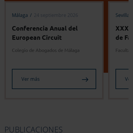
Málaga
24 septiembre 2026
Sevilla
Conferencia Anual del
XXX J
European Circuit
de Fa
Colegio de Abogados de Málaga
Facultad
Ver más
Ver
PUBLICACIONES