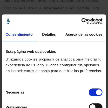
habido prueba en juicio, o que, existiendo la prueba,
ésta no se ajusta a la información suministrada. Esta
pregunta es inadmisible por capciosa, ya que
tergiversa el contenido de la prueba ya ingresada o la
inventa con el fin de inducir a error al testigo.
Consentimiento
Detalles
Acerca de las cookies
La primera modalidad consiste en preguntar
Esta página web usa cookies
asumiendo ciertos hechos como probados cuando
Utilizamos cookies propias y de analítica para mejorar tu
realmente no hay prueba alguna al respecto.
experiencia de usuario. Puedes configurar tus opciones
en los selectores de abajo para cambiar las preferencias.
¿Qué opina Vd. si le dijera que las huellas dactilares
encontradas en la carta eran de Luís?
Selección
Necesarias
de
Dos testigos afirman que Vd. no se encontraba en el
consentimiento
bar, ¿cómo se explica eso?
Preferencias