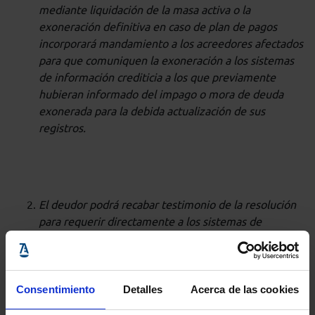
mediante liquidación de la masa activa o la
exoneración definitiva en caso de plan de pagos
incorporará mandamiento a los acreedores afectados
para que comuniquen la exoneración a los sistemas
de información crediticia a los que previamente
hubieran informado del impago o mora de deuda
exonerada para la debida actualización de sus
registros.
El deudor podrá recabar testimonio de la resolución
para requerir directamente a los sistemas de
información crediticia la actualización de sus
registros para dejar constancia de la exoneración
”.
Consentimiento
Detalles
Acerca de las cookies