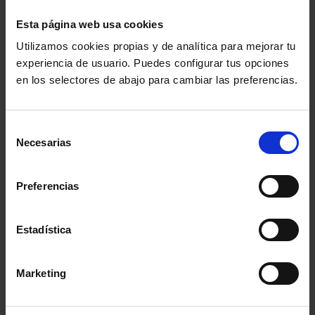
Si acudimos a la Exposición de Motivos de la Ley
Esta página web usa cookies
16/2022, vemos que en su apartado IV se indica que
Utilizamos cookies propias y de analítica para mejorar tu
experiencia de usuario. Puedes configurar tus opciones
se adopta tal medida “
para estimular la pronta
en los selectores de abajo para cambiar las preferencias.
reincorporación del deudor exonerado a la vida
económica
”.
Selección
Necesarias
de
4- La no retirada de datos de un sistema de
consentimiento
información crediticia al que se accedió
Preferencias
legítimamente ¿supone intromisión ilegítima en el
derecho al honor?
Estadística
Sin duda.
Marketing