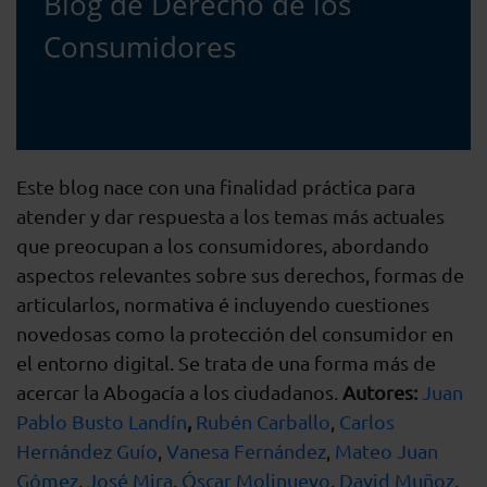
Blog de Derecho de los
Consumidores
Este blog nace con una finalidad práctica para
atender y dar respuesta a los temas más actuales
que preocupan a los consumidores, abordando
aspectos relevantes sobre sus derechos, formas de
articularlos, normativa é incluyendo cuestiones
novedosas como la protección del consumidor en
el entorno digital. Se trata de una forma más de
acercar la Abogacía a los ciudadanos.
Autores:
Juan
Pablo Busto Landín
,
Rubén Carballo
,
Carlos
Hernández Guío
,
Vanesa Fernández
,
Mateo Juan
Gómez
,
José Mira
,
Óscar Molinuevo
,
David Muñoz
,