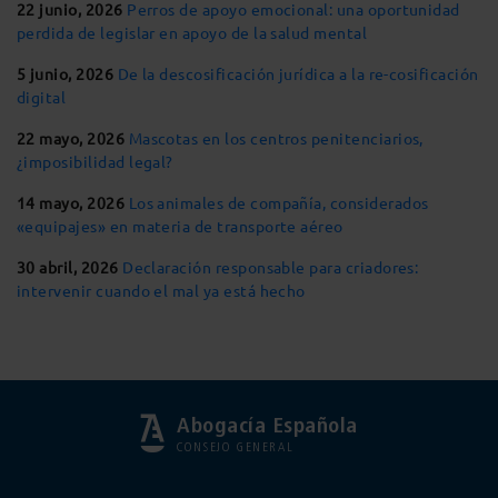
22 junio, 2026
Perros de apoyo emocional: una oportunidad
perdida de legislar en apoyo de la salud mental
5 junio, 2026
De la descosificación jurídica a la re-cosificación
digital
22 mayo, 2026
Mascotas en los centros penitenciarios,
¿imposibilidad legal?
14 mayo, 2026
Los animales de compañía, considerados
«equipajes» en materia de transporte aéreo
30 abril, 2026
Declaración responsable para criadores:
intervenir cuando el mal ya está hecho
Abogacía Española
CONSEJO GENERAL