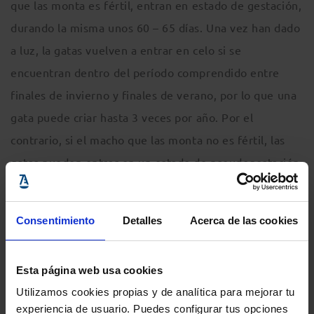
que las monta es fértil, entran en estado de gestación,
durando la misma unos 60 – 65 días. Una vez han dado
a luz, la gatas vuelven a entrar en celo si se
encuentran dentro del período comprendido entre
finales de invierno y finales de verano, por lo que una
gata puede criar hasta 3 veces por año. Por el
contrario, si el macho que las monta no es fértil, las
gatas pueden entrar en un estado de pseudogestación
que alcanza los 45 días.
Consentimiento
Detalles
Acerca de las cookies
El método C.E.S. consiste, como es conocido, en la
captura, castración (en machos) u ovariohisterectomia
Esta página web usa cookies
(en hembras) y suelta en su entorno de gatos ferales o
Utilizamos cookies propias y de analítica para mejorar tu
asilvestrados. Estos gatos pierden su sexualidad, las
experiencia de usuario. Puedes configurar tus opciones