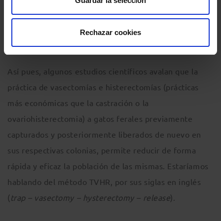
Guardar la selección
existe una alternativa al mismo que podría ser más
económica e incluso más eficaz. Ahora bien, como
Rechazar cookies
toda alternativa también tiene aspectos negativos.
Así pues, algunos estudios científicos avalan que la
práctica de vasectomías e histerectomías (prácticas
más económicas que la castración o la
ovariohisterectomia) a gatos ferales previamente
capturados y posteriormente liberados de nuevo en
sus respectivas colonias, permite reducir de forma
rápida y eficaz la población de las mismas. Estaríamos
hablando del método TVHR, por sus siglas en inglés
(
trap – vasectomy – hysterectomy – release
).