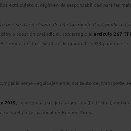
ida está sujeto al régimen de responsabilidad para las mal
te que se da en el seno de un procedimiento prejudicial qu
cisión o cuestión prejudicial, con arreglo al
artículo 267 TF
el Tribunal de Justicia el 27 de marzo de 2024 para que re
 compañía como «equipaje» en el contexto del transporte aé
de 2019
, cuando una pasajera argentina (Felicísima) embar
n un vuelo internacional de Buenos Aires.