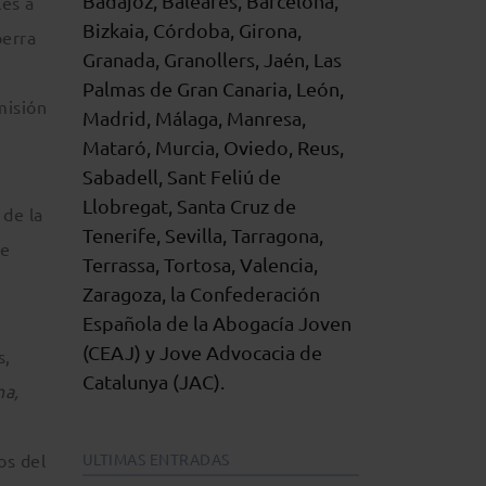
Badajoz, Baleares, Barcelona,
les a
Bizkaia, Córdoba, Girona,
perra
Granada, Granollers, Jaén, Las
Palmas de Gran Canaria, León,
misión
Madrid, Málaga, Manresa,
Mataró, Murcia, Oviedo, Reus,
Sabadell, Sant Feliú de
Llobregat, Santa Cruz de
 de la
Tenerife, Sevilla, Tarragona,
de
Terrassa, Tortosa, Valencia,
Zaragoza, la Confederación
Española de la Abogacía Joven
(CEAJ) y Jove Advocacia de
s,
Catalunya (JAC).
a,
a
os del
ULTIMAS ENTRADAS