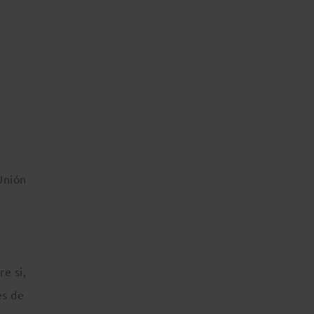
Unión
re si,
es de