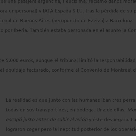
 que una pasajera argentina, Felicísima, reclamó daños mora
ra unipersonal) y IATA España S.LU. tras la pérdida de su 
ional de Buenos Aires (aeropuerto de Ezeiza) a Barcelona
do por Iberia. También estaba personada en el asunto la Co
 5.000 euros, aunque el tribunal limitó la responsabilidad
 el equipaje facturado, conforme al Convenio de Montreal 
La realidad es que junto con las humanas iban tres perra
todas en sus transportines, en bodega. Una de ellas,
Mon
escapó justo antes de subir al avión
y éste despegara. L
lograron coger pero la ineptitud posterior de los operari