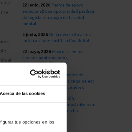
mente
22 junio, 2026
Perros de apoyo
emocional: una oportunidad perdida
ente
de legislar en apoyo de la salud
mental
5 junio, 2026
De la descosificación
jurídica a la re-cosificación digital
ado.
ble
22 mayo, 2026
Mascotas en los
centros penitenciarios,
nimal
¿imposibilidad legal?
14 mayo, 2026
Los animales de
compañía, considerados «equipajes»
en materia de transporte aéreo
Acerca de las cookies
30 abril, 2026
Declaración
responsable para criadores: intervenir
mal
cuando el mal ya está hecho
l, que
figurar tus opciones en los
mpañía