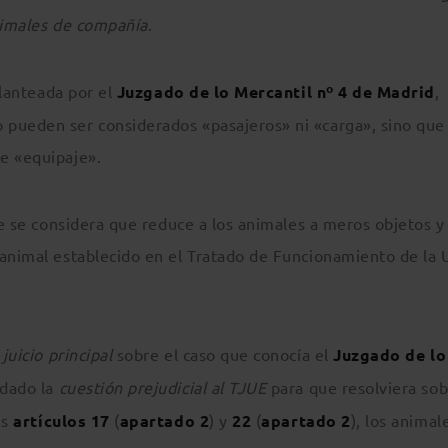
animales de compañía
.
planteada por el
Juzgado de lo Mercantil nº 4 de Madrid
,
 pueden ser considerados «pasajeros» ni «carga», sino que
e «equipaje».
que se considera que reduce a los animales a meros objetos y
 animal establecido en el Tratado de Funcionamiento de la 
juicio principal
sobre el caso que conocía el
Juzgado de lo
adado la
cuestión prejudicial al TJUE
para que resolviera sob
us
artículos
17
(
apartado 2
) y
22
(
apartado 2
), los animal