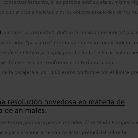
y, consecuentemente, si su pérdida está sujeta al mismo r
s que afecta a maletas y otros objetos propiedad de los via
d
, una vez ya resuelta la duda o la cuestión prejudicial por e
nsiderados “pasajeros” (por lo que quedan comprendidos e
esolver el litigio principal
, pero hasta la fecha actual no no
que deberá resolver conforme al criterio europeo,
de la pasajera a los 1.600 euros conforme con el límite pr
na resolución novedosa en materia de
a de animales
.
petencia para interpretar Tratados de la Unión Europea
se
cia para pronunciarse con carácter prejudicial sobre la