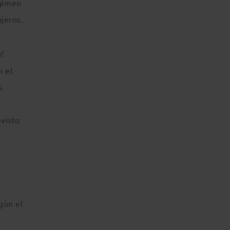
égimen
jeros.
l
n el
s
evisto
gún el