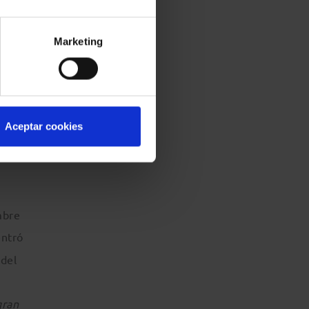
te,
Marketing
limitó
venio
Aceptar cookies
mbre
entró
 del
gran