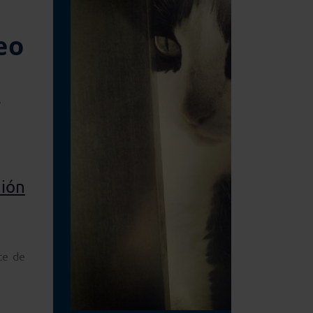
eo
.
nión
te de