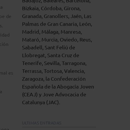
Badajoz, Baleares, Barcelona,
ta
Bizkaia, Córdoba, Girona,
Granada, Granollers, Jaén, Las
upe de
Palmas de Gran Canaria, León,
s.
Madrid, Málaga, Manresa,
ridad
Mataró, Murcia, Oviedo, Reus,
ción
Sabadell, Sant Feliú de
Llobregat, Santa Cruz de
Tenerife, Sevilla, Tarragona,
Terrassa, Tortosa, Valencia,
rmal es
Zaragoza, la Confederación
Española de la Abogacía Joven
a
(CEAJ) y Jove Advocacia de
Catalunya (JAC).
ULTIMAS ENTRADAS
rsona