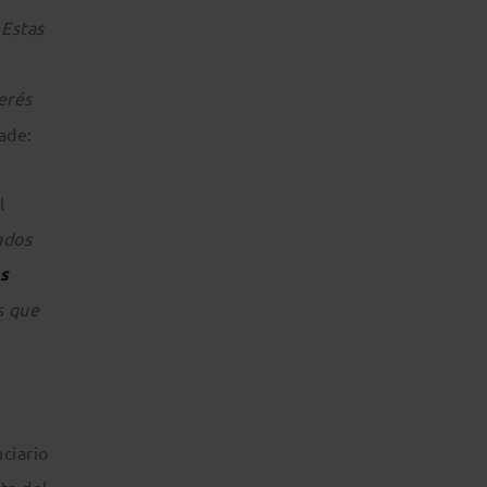
 Estas
erés
ade:
l
ados
s
s que
ciario