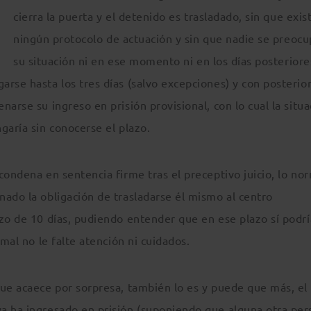
cierra la puerta y el detenido es trasladado, sin que exis
ningún protocolo de actuación y sin que nadie se preoc
su situación ni en ese momento ni en los días posteriore
rse hasta los tres días (salvo excepciones) y con posterio
arse su ingreso en prisión provisional, con lo cual la situa
garía sin conocerse el plazo.
condena en sentencia firme tras el preceptivo juicio, lo no
nado la obligación de trasladarse él mismo al centro
azo de 10 días, pudiendo entender que en ese plazo sí podrí
imal no le falte atención ni cuidados.
que acaece por sorpresa, también lo es y puede que más, el
a ha ingresado en prisión (suponiendo que alguna otra pe