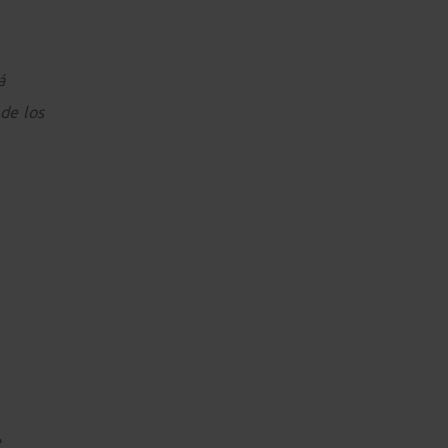
á
de los
e