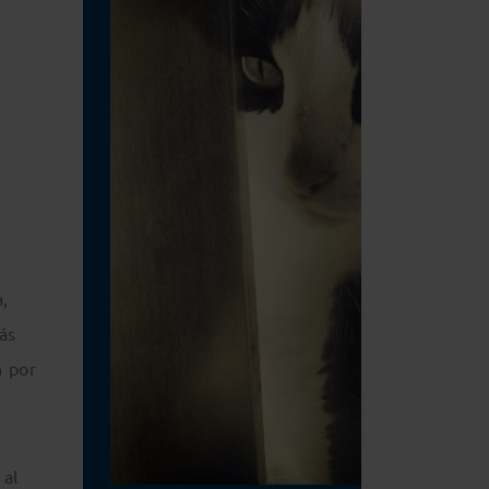
,
ás
n por
 al