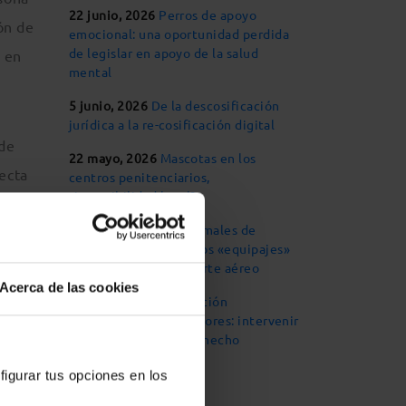
22 junio, 2026
Perros de apoyo
ón de
emocional: una oportunidad perdida
de legislar en apoyo de la salud
o en
mental
5 junio, 2026
De la descosificación
jurídica a la re-cosificación digital
 de
22 mayo, 2026
Mascotas en los
ecta
centros penitenciarios,
¿imposibilidad legal?
14 mayo, 2026
Los animales de
compañía, considerados «equipajes»
prueba
en materia de transporte aéreo
Acerca de las cookies
de
30 abril, 2026
Declaración
responsable para criadores: intervenir
e el
cuando el mal ya está hecho
figurar tus opciones en los