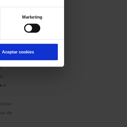
as
e
Marketing
n los
Aceptar cookies
e
os
»
e
nestar
nos de