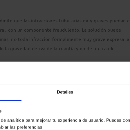
dmite que las infracciones tributarias muy graves puedan e
neral, con un componente fraudulento. La solución puede
emas: no toda infracción formalmente muy grave expresa la
 la gravedad deriva de la cuantía y no de un fraude
es de responsabilidad. Antes, una lectura literal del art.
nte la exoneración por la mera existencia de un acuerdo f
Detalles
matismo: la derivación “no constituye propiamente una san
 configurada como un mecanismo de garantía”. Mientras no
s
e a una infracción muy grave, la derivación no puede imped
 de analítica para mejorar tu experiencia de usuario. Puedes con
biar las preferencias.