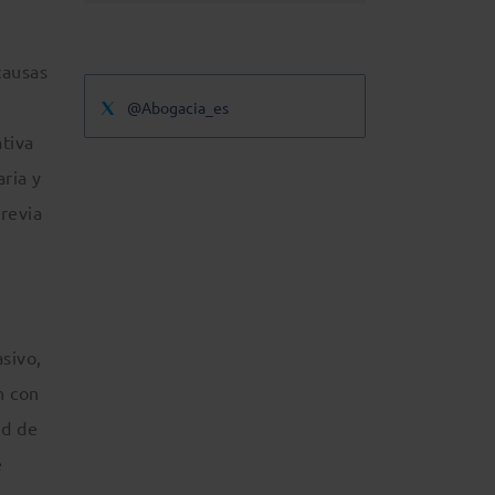
causas
@Abogacia_es
ativa
aria y
previa
asivo,
n con
ud de
e