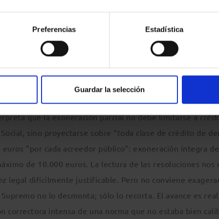
rador al que se deriva deuda pública ha actuado
Preferencias
Estadística
recaudatoria equivale a mala fe concursal. La segunda
 material, aunque queda una zona gris: cuál será el estánda
nducta fraudulenta equiparable.
Guardar la selección
n notablemente el tratamiento del crédito público. El Su
terpreta que la exoneración parcial no debe limitarse a crédi
Social, sino proyectarse sobre “toda clase de crédito de d
0 euros “por cada acreedor público”: exoneración íntegra de
áximo de 10.000 euros. La lectura de las resoluciones nos 
z legal difícilmente justificable. Pero no conviene exagerar
 Supremo no lo desmonta; sólo lo recorta. El avance es real
n correctora intensa de una norma que no estaba bien cali