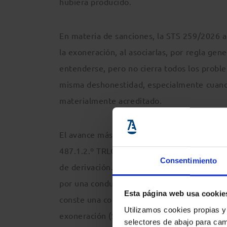
hubiera producido.
En materia de sanciones, la STS 259/2026 a
la exoneración, al asociarlas, por regla ge
entenderse, pero no cierra todos los probl
misma deshonestidad, especialmente cuando
materialmente acreditado.
El avance más intenso está en las derivacion
487.1.2.º TRLC podía denegar automáticame
Consentimiento
de derivación. El Supremo corrige ese auto
por una conducta infractora, sino que está
Esta página web usa cookie
conste una conducta fraudulenta equiparabl
Utilizamos cookies propias y
exoneración (SSTS 261, 262 y 264/2026).
selectores de abajo para cam