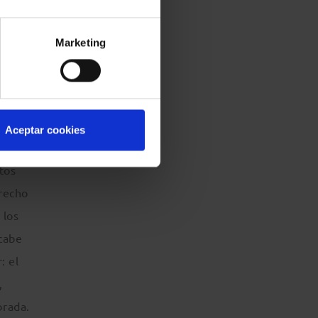
Marketing
r
Aceptar cookies
premo
tos
erecho
 los
cabe
: el
,
brada.