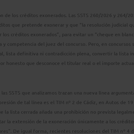
ión de los créditos exonerados. Las SSTS 260/2026 y 264/2
itos que pretende exonerar y que “la resolución judicial q
r los créditos exonerados”, para evitar un “cheque en blanc
ca y competencia del juez del concurso. Pero, en concursos 
lista definitiva ni contradicción plena, convertir la lista in
or honesto que desconoce el titular real o el importe actua
a las SSTS que analizamos trazan una nueva línea argumenta
resión de tal línea es el TIM nº 2 de Cádiz, en Autos de 19
 la lista cerrada añada una prohibición no prevista legalm
tar la extensión de la exoneración únicamente a los crédito
ores”. De igual forma, recientes resoluciones del TIM nº 4 