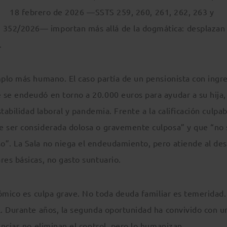
18 febrero de 2026 —SSTS 259, 260, 261, 262, 263 y
52/2026— importan más allá de la dogmática: desplazan 
.
plo más humano. El caso partía de un pensionista con ingr
e endeudó en torno a 20.000 euros para ayudar a su hija,
tabilidad laboral y pandemia. Frente a la calificación culpab
 ser considerada dolosa o gravemente culposa” y que “no 
”. La Sala no niega el endeudamiento, pero atiende al des
es básicas, no gasto suntuario.
nómico es culpa grave. No toda deuda familiar es temeridad.
. Durante años, la segunda oportunidad ha convivido con u
ncias no eliminan el control, pero lo humanizan.