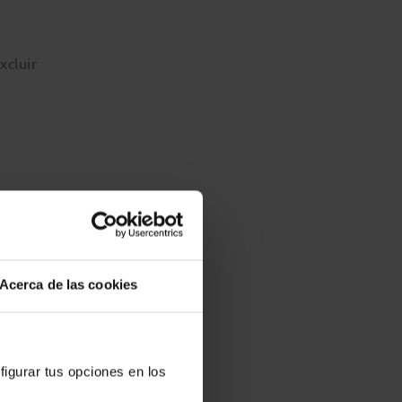
xcluir
irme
Acerca de las cookies
ción
ir la
figurar tus opciones en los