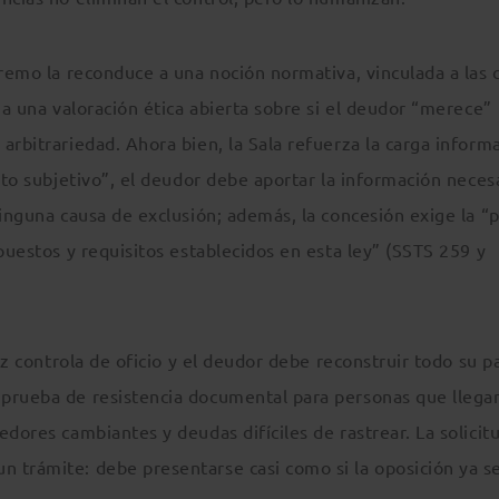
premo la reconduce a una noción normativa, vinculada a las 
 a una valoración ética abierta sobre si el deudor “merece”
arbitrariedad. Ahora bien, la Sala refuerza la carga inform
sto subjetivo”, el deudor debe aportar la información neces
ninguna causa de exclusión; además, la concesión exige la “
puestos y requisitos establecidos en esta ley” (SSTS 259 y
uez controla de oficio y el deudor debe reconstruir todo su p
 prueba de resistencia documental para personas que llega
edores cambiantes y deudas difíciles de rastrear. La solicit
 trámite: debe presentarse casi como si la oposición ya s