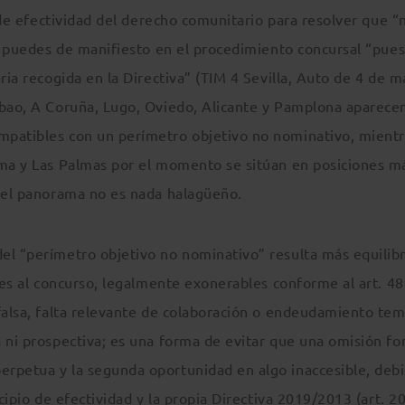
l de efectividad del derecho comunitario para resolver que “
os puedes de manifiesto en el procedimiento concursal “pue
ria recogida en la Directiva” (TIM 4 Sevilla, Auto de 4 de 
lbao, A Coruña, Lugo, Oviedo, Alicante y Pamplona aparece
mpatibles con un perímetro objetivo no nominativo, mient
lma y Las Palmas por el momento se sitúan en posiciones m
s el panorama no es nada halagüeño.
el “perímetro objetivo no nominativo” resulta más equilib
ores al concurso, legalmente exonerables conforme al art. 4
 falsa, falta relevante de colaboración o endeudamiento tem
a ni prospectiva; es una forma de evitar que una omisión fo
erpetua y la segunda oportunidad en algo inaccesible, deb
cipio de efectividad y la propia Directiva 2019/2013 (art. 20