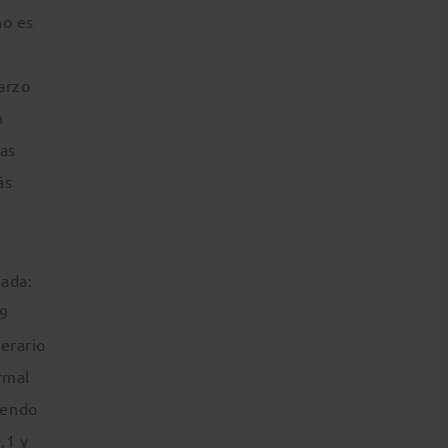
no es
s
marzo
n
ras
ás
rada:
89
erario
rmal
iendo
,1 y