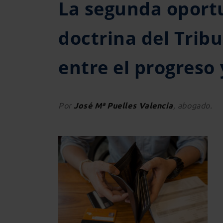
La segunda oport
doctrina del Trib
entre el progreso
Por
José Mª Puelles Valencia
, a
bogado.