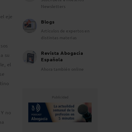
Newsletters
el eje
Blogs
Artículos de expertos en
distintas materias
esos
Revista Abogacía
 a su
Española
le, el
Ahora también online
se
tino
Publicidad
 Y no
na