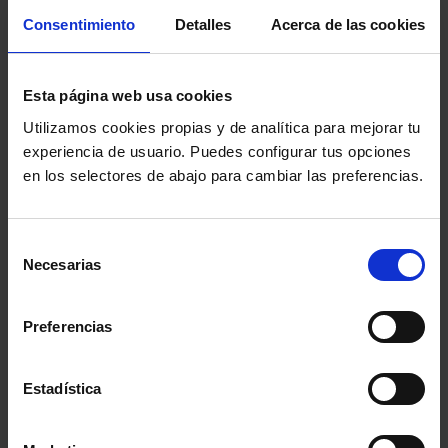
Consentimiento
Detalles
Acerca de las cookies
pensable.
Síntesis estratégica
.
En entornos de gobierno
Esta página web usa cookies
corporativo, la claridad tiene más valor que la
Utilizamos cookies propias y de analítica para mejorar tu
acumulación de información, el buen consejero no
experiencia de usuario. Puedes configurar tus opciones
impresiona por hablar mucho, impresiona por aportar
en los selectores de abajo para cambiar las preferencias.
estructura mental.
Autoejercicio:
“Tres capas de claridad”
Después de
Selección
Necesarias
cualquier reunión compleja, sintetizar:
Nivel 1:
¿Qué
de
consentimiento
ocurrió?
Nivel 2:
¿Qué preocupaba realmente?
Nivel 3:
Preferencias
¿Qué decisión estructural sigue pendiente?
Estadística
Este ejercicio obliga a separar contenido, emoción, y
núcleo estratégico. Y ahí empieza la verdadera