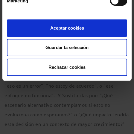
Marketing
síntesis ejecutiva.
Contradicción elegante.
Uno de los mayores errores
Aceptar cookies
del profesional técnico es confundir contradicción
con confrontación. Sin embargo, el consejero eficaz
sabe cuestionar sin erosionar liderazgo, no compite
Guardar la selección
con el empresario, protege la calidad de la decisión.
Autoejercicio:
“Disentir sin activar defensa”
Rechazar cookies
Practicar desacuerdos evitando expresiones como:
“eso es un error”, “no estoy de acuerdo”, o “ese
enfoque no funciona”. Y Sustituirlas por: “¿Qué
escenario alternativo contemplamos si esto no
evoluciona como esperamos?” o “¿Qué impacto tendría
esta decisión en un contexto de mayor crecimiento?”