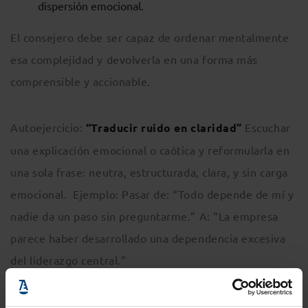
dispersión emocional.
El consejero debe ser capaz de ordenar mentalmente
esa complejidad y devolverla en una forma más
comprensible y accionable.
Autoejercicio:
“Traducir ruido en claridad”
Escuchar
una explicación emocional o caótica y reformularla en
una sola frase: neutra, estructurada, clara, y sin carga
emocional. Ejemplo: Pasar de: “Todo depende de mí y
nadie da un paso sin preguntarme.” A: “La empresa
parece haber desarrollado una dependencia excesiva
del liderazgo central.”
El objetivo no es suavizar el problema, es hacerlo