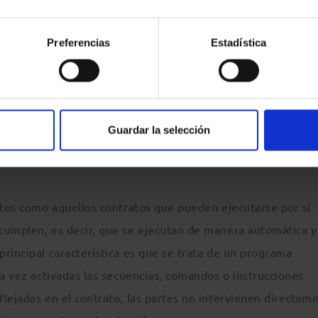
 Además, c
on carácter previo al inicio del procedimiento de
rá poner a disposición del destinatario las condiciones gen
Preferencias
Estadística
ato, de manera que éstas puedan ser almacenadas y reproduc
aceptar las condiciones generales de contratación de los
lica la adhesión del destinatario a las cláusulas preestablec
 capacidad real de negociación. Los “
smart contracts
” podrí
Guardar la selección
tes si la tecnología llega a ofrecer garantías de validez y e
pectivas obligaciones.
itos como aquellos contratos que pueden ejecutarse por sí
cumplen, es decir, que se ejecutan de manera automática y
rincipal característica es que se trata de un programa
na vez activadas las secuencias, comandos o instrucciones
lejadas en el contrato, las partes no intervienen directam