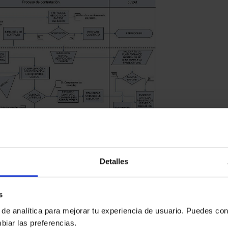
Detalles
lectrónica se regulan en los artículos 27 y siguientes de la
[4]
.
ones previas y posteriores en el proceso de contratación
s
obligación, antes de iniciar el procedimiento de contratación
 de analítica para mejorar tu experiencia de usuario. Puedes con
información. Dicha obligación se dará por cumplida si el pre
biar las preferencias.