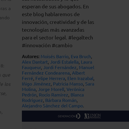
esperan de sus abogados. En
ras a
este blog hablaremos de
zando
innovación, creatividad y de las
tecnologías más avanzadas
para el sector legal. #legaltech
#innovación #cambio
Autores:
Moisés Barrio
,
Eva Bruch
,
Alex Dantart
,
Jordi Estalella
,
Laura
08:
Fauqueur
,
Jordi Fernández
,
Manuel
Fernández Condearena
,
Albert
s que
Ferré
,
Felipe Herrera
,
Elen Irazabal
,
Iñigo Jiménez
,
Patricia Manso
,
Sara
e los
Molina
,
Jorge Morell
,
Verónica
rse,
Pedrón
,
Rocío Ramírez
,
Blanca
Rodríguez
,
Bárbara Román
,
Alejandro Sánchez del Campo
.
o,