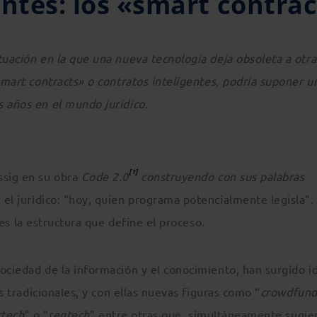
entes: los «smart contra
tuación en la que una nueva tecnología deja obsoleta a otra
«smart contracts» o contratos inteligentes, podría suponer u
s años en el mundo jurídico.
[1]
ssig en su obra
Code 2.0
construyendo con sus palabras
y el jurídico: “hoy, quien programa potencialmente legisla”. 
es la estructura que define el proceso.
ociedad de la información y el conocimiento, han surgido i
os tradicionales, y con ellas nuevas figuras como “
crowdfund
rtech
” o “
regtech
” entre otras que, simultáneamente sugie