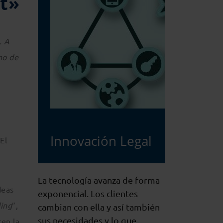
ct»
. A
no de
Innovación Legal
El
La tecnología avanza de forma
deas
exponencial. Los clientes
ing
”,
cambian con ella y así también
sus necesidades y lo que
ren la