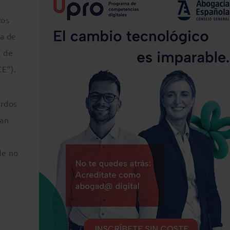
tos
sa de
, de
CE”).
erdos
zan
de no