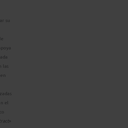
ar su
de
 apoya
Cada
n las
 en
izadas
n el
co
ract
»