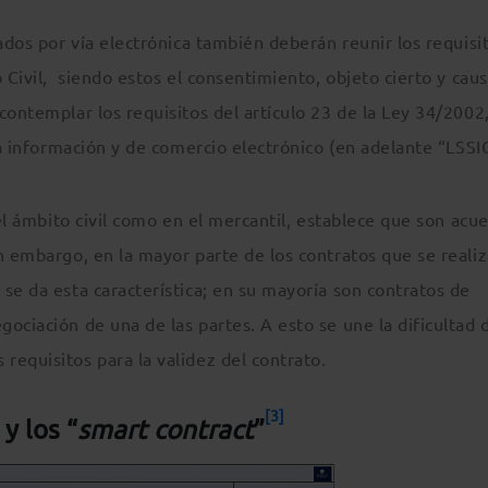
ados por vía electrónica también deberán reunir los requisi
 Civil, siendo estos el consentimiento, objeto cierto y cau
contemplar los requisitos del artículo 23 de la Ley 34/2002
la información y de comercio electrónico (en adelante “LSSI
 el ámbito civil como en el mercantil, establece que son acu
n embargo, en la mayor parte de los contratos que se reali
se da esta característica; en su mayoría son contratos de
ociación de una de las partes. A esto se une la dificultad 
equisitos para la validez del contrato.
[3]
y los “
smart contract
”