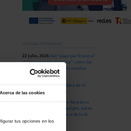
ULTIMAS ENTRADAS
22 julio, 2026
Del “pago por licencia”
al “pago por inteligencia”: cómo los
tokens están cambiando nuestra
relación con la IA
22 junio, 2026
La grandeza de lo
humano en la abogacía
Acerca de las cookies
15 junio, 2026
Thomson Reuters v.
Por
ROSS Intelligence: copyright, datos
, de
de entrenamiento y ética de la IA
figurar tus opciones en los
stador
8 junio, 2026
Ahora