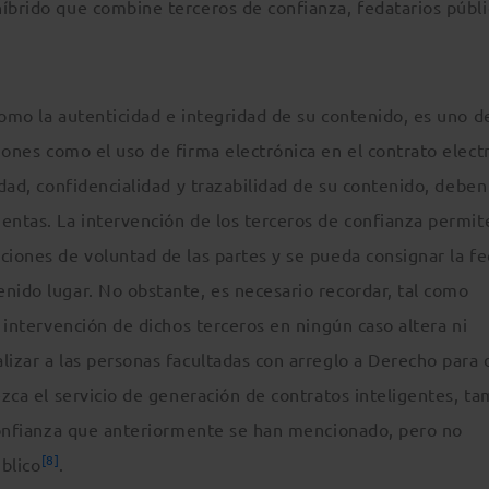
íbrido que combine terceros de confianza, fedatarios públi
como la autenticidad e integridad de su contenido, es uno d
iones como el uso de firma electrónica en el contrato elect
idad, confidencialidad y trazabilidad de su contenido, deben
ientas. La intervención de los terceros de confianza permit
iones de voluntad de las partes y se pueda consignar la fe
nido lugar. No obstante, es necesario recordar, tal como
a intervención de dichos terceros en ningún caso altera ni
lizar a las personas facultadas con arreglo a Derecho para 
ezca el servicio de generación de contratos inteligentes, t
e confianza que anteriormente se han mencionado, pero no
[8]
úblico
.