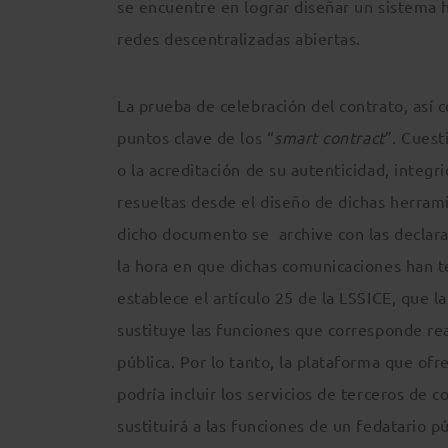
se encuentre en lograr diseñar un sistema h
redes descentralizadas abiertas.
La prueba de celebración del contrato, así 
puntos clave de los “
smart contract
”. Cuest
o la acreditación de su autenticidad, integr
resueltas desde el diseño de dichas herram
dicho documento se archive con las declarac
la hora en que dichas comunicaciones han te
establece el artículo 25 de la LSSICE, que l
sustituye las funciones que corresponde rea
pública. Por lo tanto, la plataforma que ofr
podría incluir los servicios de terceros d
sustituirá a las funciones de un fedatario p