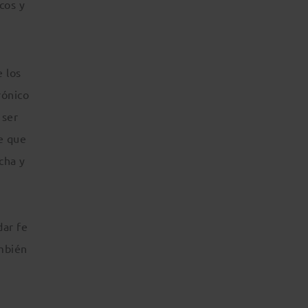
cos y
e los
rónico
 ser
e que
cha y
dar fe
ambién