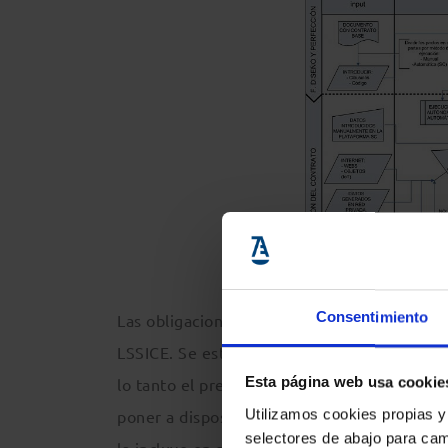
Consentimiento
Las obligaciones de la contratación por vía e
LSSICE. Se establecen una serie de obligaci
Esta página web usa cookie
lo tanto el prestador de servicios tiene la 
Utilizamos cookies propias y
poner a disposición del destinatario cierta 
selectores de abajo para cam