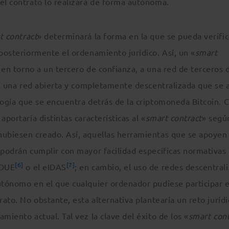
el contrato lo realizará de forma autónoma.
t contract
» determinará la forma en la que se pueda verific
 posteriormente el ordenamiento jurídico. Así, un «
smart
 en torno a un tercero de confianza, a una red de terceros 
, a una red abierta y completamente descentralizada que se
ología que se encuentra detrás de la criptomoneda Bitcoin. 
portaría distintas características al «
smart contract
» segú
hubiesen creado. Así, aquellas herramientas que se apoyen
 podrán cumplir con mayor facilidad específicas normativas
[6]
[7]
PDUE
o el eIDAS
; en cambio, el uso de redes descentral
autónomo en el que cualquier ordenador pudiese participar e
rato. No obstante, esta alternativa plantearía un reto jurídi
miento actual. Tal vez la clave del éxito de los «
smart cont