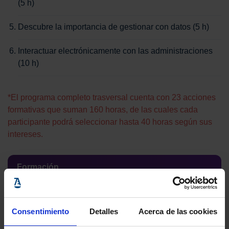
(5 h)
Descubre la importancia de gestionar con datos (5 h)
Interactuar electrónicamente con las administraciones
(10 h)
*El programa completo trasversal cuenta con 23 acciones
formativas que suman 160 horas, de las cuales cada
participante podrá seleccionar hasta 40 horas según sus
intereses.
Formación
Específica
Online (80h) · Presencial (20h) · Webinar (10h)
Abogacía
Consentimiento
Detalles
Acerca de las cookies
Transformación digital de tu despacho (10 h)