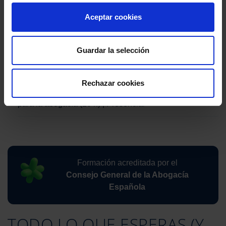
Habilidades digitales para profesionales de la abogacía
Aceptar cookies
(5 h)
Repercusiones jurídicas de la digitalización (5 h)
Guardar la selección
Plataformas telemáticas europeas (10 h) | Webinar
Rechazar cookies
Justicia digital: administración, herramientas y servicios
para la abogacía (20 h) | Presencial
Formación acreditada por el
Consejo General de la Abogacía
Española
TODO LO QUE ESPERAS (Y