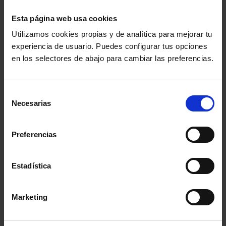
Esta página web usa cookies
Sedes electrónicas de la AGE, uso y representación (10
h)
Utilizamos cookies propias y de analítica para mejorar tu
experiencia de usuario. Puedes configurar tus opciones
Utilización del Blockchain en la profesión de la
en los selectores de abajo para cambiar las preferencias.
abogacía (10 h)
Gestión de grandes volúmenes de datos: Big Data para
Selección
Necesarias
la abogacía (10 h)
de
consentimiento
La prueba digital (5 h)
Preferencias
Aspectos relevantes de la IA para la abogacía (5 h)
Estadística
Aplicaciones de la IA en el sector de la abogacía (10 h)
Marketing
Ciberseguridad en el ejercicio profesional de la
abogacía (10 h)