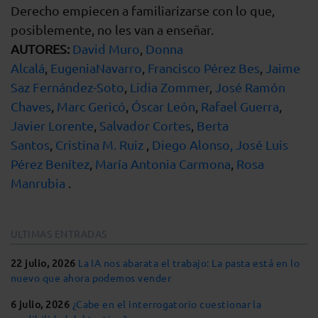
Derecho empiecen a familiarizarse con lo que,
posiblemente, no les van a enseñar.
AUTORES:
David Muro
,
Donna
Alcalá
,
EugeniaNavarro
,
Francisco Pérez Bes
,
Jaime
Saz Fernández-Soto
,
Lidia Zommer
,
José Ramón
Chaves
,
Marc Gericó
,
Óscar León
,
Rafael Guerra
,
Javier Lorente
,
Salvador Cortes
,
Berta
Santos
,
Cristina M. Ruiz
,
Diego Alonso,
José Luis
Pérez Benítez
,
María Antonia Carmona
,
Rosa
Manrubia
.
ULTIMAS ENTRADAS
22 julio, 2026
La IA nos abarata el trabajo: La pasta está en lo
nuevo que ahora podemos vender
6 julio, 2026
¿Cabe en el interrogatorio cuestionar la