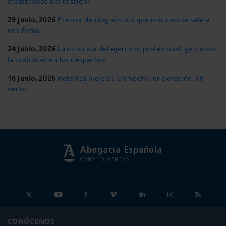
credibilidad del testigo?
29 junio, 2026
El error de diagnóstico que más caro le sale a
una firma
24 junio, 2026
La otra cara del ejercicio profesional: gestionar
la toxicidad en los despachos
16 junio, 2026
Retórica judicial. Un hecho, una oración, un
verbo
Abogacía Española
CONSEJO GENERAL
CONÓCENOS