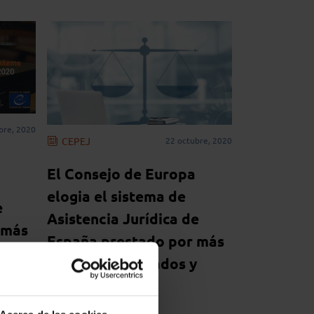
bre, 2020
CEPEJ
22 octubre, 2020
El Consejo de Europa
elogia el sistema de
e
Asistencia Jurídica de
 más
España prestado por más
y
de 46.000 abogados y
abogadas