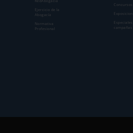
RedAbogacía
Concursos
Ejercicio de la
Exposicion
Abogací­a
Especiales
Normativa
campañas
Profesional