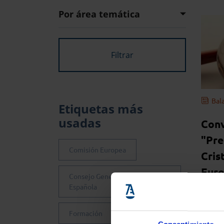
Por área temática
Bala
Etiquetas más
usadas
Conv
"Pre
Comisión Europea
Cris
Euro
Consejo General de la Abogacía
inno
Española
cont
Formación
UE
y a l