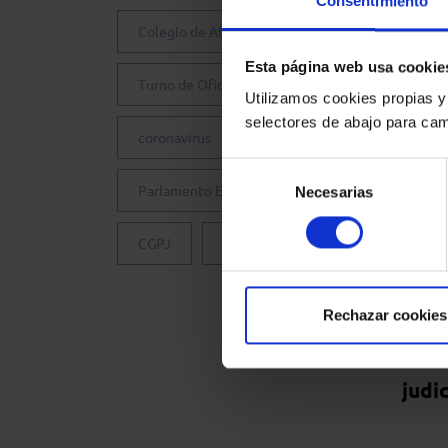
Consentimiento
Colegio de Abogados de Madrid
Esta página web usa cookie
Turno de Oficio
Utilizamos cookies propias y
selectores de abajo para cam
coronavirus
Selección
Parlamento Europeo
Necesarias
de
consentimiento
CGPJ
Justicia Gratuita
CEP
Nue
Rechazar cookies
sobr
cali
judi