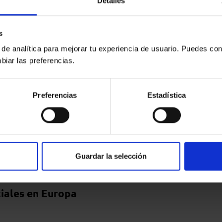
Detalles
s
 de analítica para mejorar tu experiencia de usuario. Puedes con
biar las preferencias.
Preferencias
Estadística
EJ
09 octubre, 2018
CEPEJ
15 octu
vo informe CEPEJ
Publicada una nueva
Guardar la selección
e la eficacia y la
edición del informe
dad de los sistemas
CEPEJ
ciales en Europa