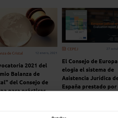
CEPEJ
27 octu
nza de Cristal
12 enero, 2021
El Consejo de Europa
ocatoria 2021 del
elogia el sistema de
mio Balanza de
Asistencia Jurídica d
tal" del Consejo de
España prestado por
pa para prácticas
de 46.000 abogados 
vadoras que
abogadas
ribuyan a la eficiencia
a calidad de la justicia