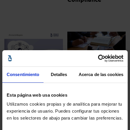
Consentimiento
Detalles
Acerca de las cookies
#casación
Formación
31 agosto, 2023
15 octubre, 2025
Esta página web usa cookies
Las Conferencias de
Abierto el plazo
Utilizamos cookies propias y de analítica para mejorar tu
los Lunes
para inscribirse en
experiencia de usuario. Puedes configurar tus opciones
en los selectores de abajo para cambiar las preferencias.
analizarán en
la segunda edición
septiembre la