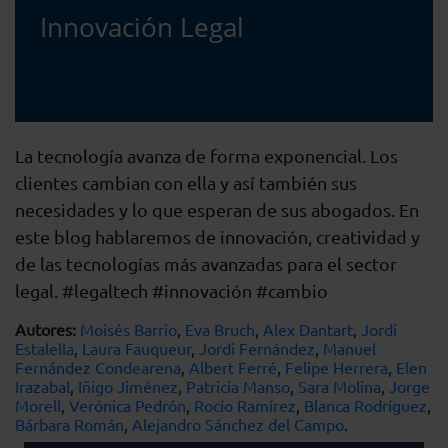
Innovación Legal
La tecnología avanza de forma exponencial. Los
clientes cambian con ella y así también sus
necesidades y lo que esperan de sus abogados. En
este blog hablaremos de innovación, creatividad y
de las tecnologías más avanzadas para el sector
legal. #legaltech #innovación #cambio
Autores:
Moisés Barrio
,
Eva Bruch
,
Alex Dantart
,
Jordi
Estalella
,
Laura Fauqueur
,
Jordi Fernández
,
Manuel
Fernández Condearena
,
Albert Ferré
,
Felipe Herrera
,
Elen
Irazabal
,
Iñigo Jiménez
,
Patricia Manso
,
Sara Molina
,
Jorge
Morell
,
Verónica Pedrón
,
Rocío Ramírez
,
Blanca Rodríguez
,
Bárbara Román
,
Alejandro Sánchez del Campo
.