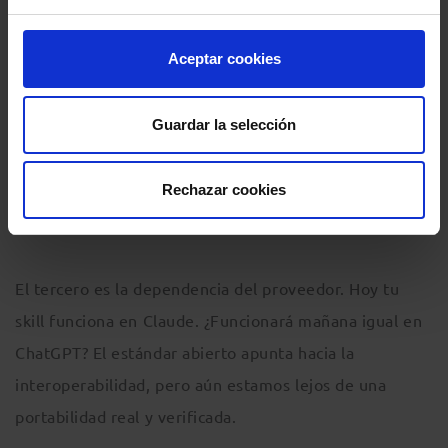
El segundo es la cesión de conocimiento. Compartir
Aceptar cookies
una skill es compartir tu forma de trabajar. Si la
transfieres a un tercero, estás externalizando un
activo intangible que, hasta ahora, residía
Guardar la selección
exclusivamente en tu experiencia. Conviene hacerlo
de forma consciente y, probablemente, regularlo
Rechazar cookies
contractualmente.
El tercero es la dependencia del proveedor. Hoy tu
skill funciona en Claude. ¿Funcionará mañana igual en
ChatGPT? El estándar abierto apunta hacia la
interoperabilidad, pero aún estamos lejos de una
portabilidad real y verificada.