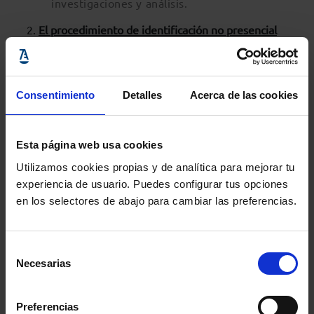
investigaciones y análisis.
El procedimiento de identificación no presencial
mediante videoconferencia
:
Será gestionado por personal con formación
especifica (art. 39 RD 304/2014)
Consentimiento
Detalles
Acerca de las cookies
Será grabado con constancia de fecha y hora,
conservándose la grabación (art. 25 Ley
Esta página web usa cookies
10/2010)
Utilizamos cookies propias y de analítica para mejorar tu
experiencia de usuario. Puedes configurar tus opciones
Podrá ser externalizado, manteniendo el
en los selectores de abajo para cambiar las preferencias.
sujeto obligado la plena responsabilidad.
Se adoptarán las medidas que aseguren la
Selección
Necesarias
privacidad de la conversación.
de
consentimiento
En el curso de la videoconferencia, el cliente
Preferencias