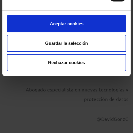
sanciones, cumplir con la LOPD ayuda a gestionar
mejor nuestros despachos y transmite a los clientes
mejor imagen, lo que, a la larga, redunda en nuestro
Aceptar cookies
buen hacer y en nuestra imagen profesional.
Guardar la selección
Rechazar cookies
David González Calleja
Abogado especialista en nuevas tecnologías y
protección de datos
@DavidGonzC