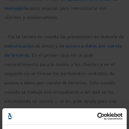
mensajería
poco seguras para comunicarse con
clientes y colaboradores.
– No se tienen en cuenta las previsiones en materia de
comunicación
de datos y de
acceso a datos por cuenta
de terceros
. En el primer caso no se pide
consentimiento para la cesión a los clientes y en el
segundo no se firman los pertinentes contratos de
acceso a datos por cuenta de terceros. Esto sucede
cuando se trabaja con compañeros a los que se les
encomienda un asunto o se les pide ayuda para una
actuación procesal concreta.