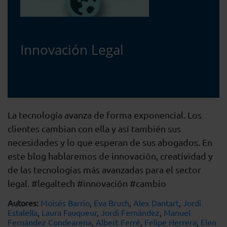
Innovación Legal
La tecnología avanza de forma exponencial. Los
clientes cambian con ella y así también sus
necesidades y lo que esperan de sus abogados. En
este blog hablaremos de innovación, creatividad y
de las tecnologías más avanzadas para el sector
legal. #legaltech #innovación #cambio
Autores:
Moisés Barrio
,
Eva Bruch
,
Alex Dantart
,
Jordi
Estalella
,
Laura Fauqueur
,
Jordi Fernández
,
Manuel
Fernández Condearena
,
Albert Ferré
,
Felipe Herrera
,
Elen