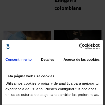
Abogacía
colombiana
Consentimiento
Detalles
Acerca de las cookies
Carlos Carnicer
21 mayo, 2021
Esta página web usa cookies
Conciliación
La Fundación
Utilizamos cookies propias y de analítica para mejorar tu
20 septiembre, 2021
experiencia de usuario. Puedes configurar tus opciones
Abogacía Premio
Primera sentencia
en los selectores de abajo para cambiar las preferencias.
Valores Sociales
de las disputas