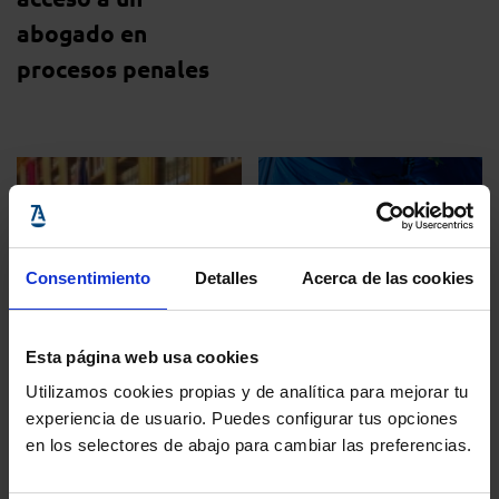
abogado en
procesos penales
Consentimiento
Detalles
Acerca de las cookies
acceso a un abogado
13 noviembre, 2013
Esta página web usa cookies
acceso a un abogado
Utilizamos cookies propias y de analítica para mejorar tu
Publicada la
18 marzo, 2015
experiencia de usuario. Puedes configurar tus opciones
Directiva sobre
en los selectores de abajo para cambiar las preferencias.
Reunión de
Acceso al Abogado,
ministros de