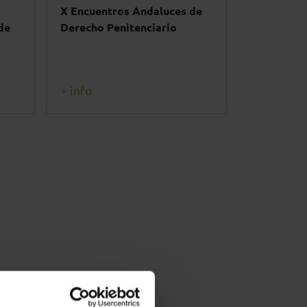
X Encuentros Andaluces de
de
Derecho Penitenciario
+ info