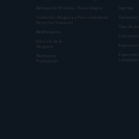
Delegación Bruselas
Para colegios
Agenda
Fundación Abogacía y
Para ciudadanos
Opiniones 
Derechos Humanos
Sala de pr
RedAbogacía
Concursos
Ejercicio de la
Exposicion
Abogací­a
Especiales
Normativa
campañas
Profesional