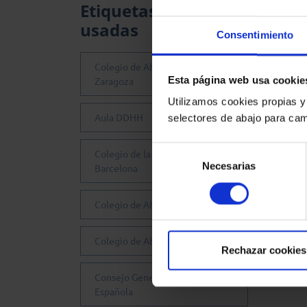
Etiquetas más
usadas
Consentimiento
Colegio de Abogados de
Esta página web usa cookie
Zaragoza
Utilizamos cookies propias y
Aula DDHH
selectores de abajo para cam
Selección
Colegio de la Abogacía de
Necesarias
de
Barcelona
consentimiento
Colegio de Abogados de Sevilla
Colegio de Abogados de Madrid
Rechazar cookies
Consejo General de la Abogacía
Española