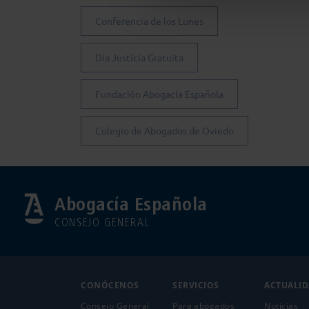
Conferencia de los Lunes
Día Justicia Gratuita
Fundación Abogacía Española
Colegio de Abogados de Oviedo
Abogacía Española
CONSEJO GENERAL
CONÓCENOS
SERVICIOS
ACTUALI
Consejo General
Para abogados
Noticias