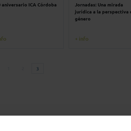
 aniversario ICA Córdoba
Jornadas: Una mirada
jurídica a la perspectiva 
género
nfo
+ info
1
2
3