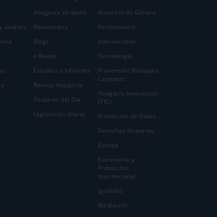
Abogacía en datos
Violencia de Género
y análisis
Newsletters
Penitenciario
ensa
Blogs
Internacional
e-Books
Deontología
es
Estudios e Informes
Prevención Blanqueo
Capitales
 y
Revista Abogacía
Abogacía Innovación
Titulares del Día
(TIC)
Legislación Diaria
Protección de Datos
Derechos Humanos
Europa
Extranjería y
Protección
Internacional
Igualdad
Mediación