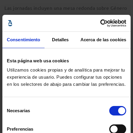
Las jornadas incluyen una mesa redonda sobre Género
y Tribunales, donde se tratarán las siguientes
cuestiones: el Género en la Administración Pública;
Perspectiva de Género en las relaciones laborales;
Consentimiento
Detalles
Acerca de las cookies
Menores, Género e Igualdad.
Esta página web usa cookies
Utilizamos cookies propias y de analítica para mejorar tu
experiencia de usuario. Puedes configurar tus opciones
en los selectores de abajo para cambiar las preferencias.
Información del evento
Selección
Localidad
:
Colegio de Abogados de Córdoba
-
Necesarias
de
C/ Morería, 5, Córdoba, 14008, Córdoba
consentimiento
Inicio
: 2 octubre 2019 - 17:00h
Preferencias