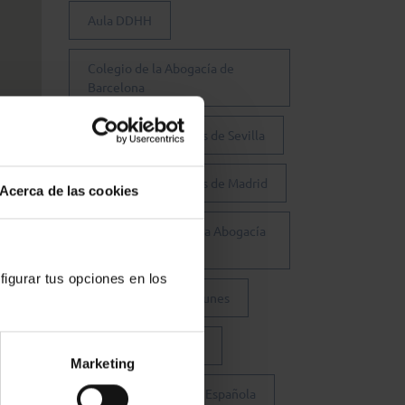
Aula DDHH
Colegio de la Abogacía de
Barcelona
Colegio de Abogados de Sevilla
Colegio de Abogados de Madrid
Acerca de las cookies
Consejo General de la Abogacía
Española
figurar tus opciones en los
Conferencia de los Lunes
Día Justicia Gratuita
Marketing
Fundación Abogacía Española