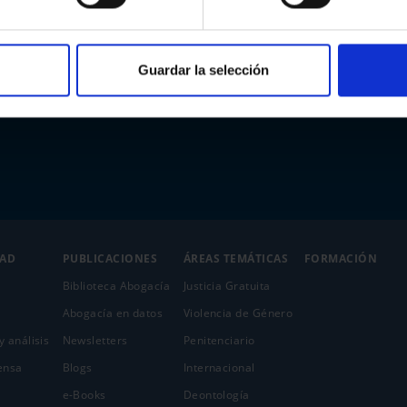
Guardar la selección
DAD
PUBLICACIONES
ÁREAS TEMÁTICAS
FORMACIÓN
Biblioteca Abogacía
Justicia Gratuita
Abogacía en datos
Violencia de Género
y análisis
Newsletters
Penitenciario
ensa
Blogs
Internacional
e-Books
Deontología