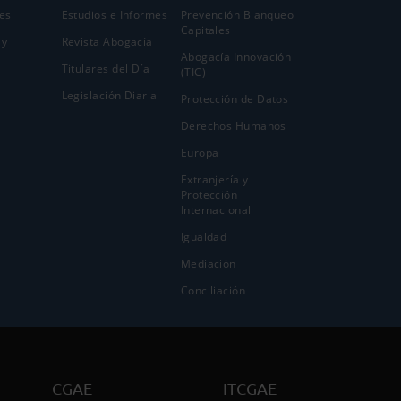
es
Estudios e Informes
Prevención Blanqueo
Capitales
 y
Revista Abogacía
Abogacía Innovación
Titulares del Día
(TIC)
Legislación Diaria
Protección de Datos
Derechos Humanos
Europa
Extranjería y
Protección
Internacional
Igualdad
Mediación
Conciliación
CGAE
ITCGAE