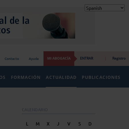
MI ABOGACÍA
ENTRAR
|
Registro
Contacto
Ayuda
IOS
FORMACIÓN
ACTUALIDAD
PUBLICACIONES
CALENDARIO
L
M
X
J
V
S
D