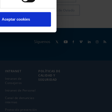
Colegio de Abogados de Oviedo
Aceptar cookies
Síguenos
INTRANET
POLÍTICAS DE
CALIDAD Y
Intranet de
SEGURIDAD
Consejeros
Intranet de Personal
Canal de denuncias
internas
Protocolo prevención