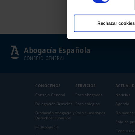
Rechazar cookies
Abogacía Española
CONSEJO GENERAL
CONÓCENOS
SERVICIOS
ACTUALI
Consejo General
Para abogados
Noticias
Delegación Bruselas
Para colegios
Agenda
Fundación Abogacía y
Para ciudadanos
Opiniones 
Derechos Humanos
Sala de pr
RedAbogacía
Concursos