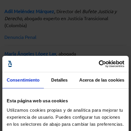
Adil Meléndez Márquez
, Director del
Bufete Justicia y
Derecho
, abogado experto en Justicia Transicional
(Colombia)
Denuncia Penal
María Ángeles López Lax
, abogada
ambientalista, cofundadora de la
Red de Abogados y
Abogadas para la Defensa Ambiental (RADA)
Consentimiento
Detalles
Acerca de las cookies
Asunción Ruiz Guijosa
, directora ejecutiva de
SEO BirdLife
Jaime González Masip
, profesor universitario y doctor en
Esta página web usa cookies
Responsabilidad Social Corporativa
Utilizamos cookies propias y de analítica para mejorar tu
experiencia de usuario. Puedes configurar tus opciones
en los selectores de abajo para cambiar las preferencias.
Mercedes Almenar Muñoz
, Abogada,
profesora Dra. de la