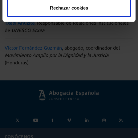
de Aguas, fundadora de
AGUAIURIS
Rechazar cookies
Txabi Anuzita
, Responsable de Relaciones Institucionales
de
UNESCO Etxea
Víctor Fernández Guzmán
, abogado, coordinador del
Movimiento Amplio por la Dignidad y la Justicia
(Honduras)
Abogacía Española
CONSEJO GENERAL
CONÓCENOS