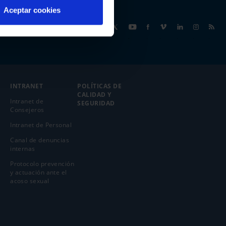
Aceptar cookies
Síguenos
INTRANET
POLÍTICAS DE
CALIDAD Y
Intranet de
SEGURIDAD
Consejeros
Intranet de Personal
Canal de denuncias
internas
Protocolo prevención
y actuación ante el
acoso sexual