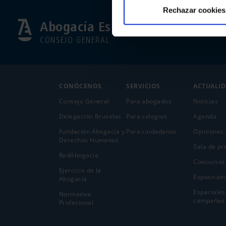
Rechazar cookies
Abogacía Española
CONSEJO GENERAL
CONÓCENOS
SERVICIOS
ACTUALI
Consejo General
Para abogados
Noticias
Delegación Bruselas
Para colegios
Agenda
Fundación Abogacía y
Para ciudadanos
Opiniones 
Derechos Humanos
Sala de pr
RedAbogacía
Concursos
Ejercicio de la
Exposicion
Abogací­a
Especiales
Normativa
campañas
Profesional