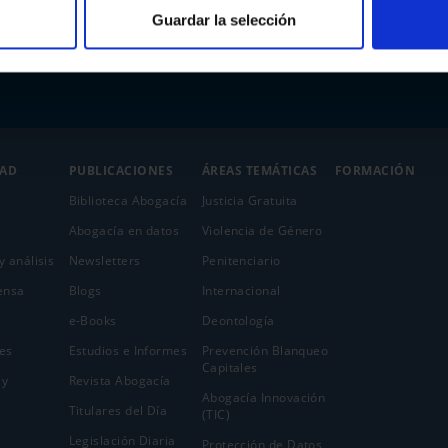
Guardar la selección
DAD
PUBLICACIONES
ÁREAS TEMÁTICAS
FORMACIÓN
Biblioteca Abogacía
Justicia Gratuita
Abogacía en datos
Violencia de Género
y análisis
Newsletters
Penitenciario
ensa
Blogs
Internacional
e-Books
Deontología
es
Estudios e Informes
Prevención Blanqueo
Capitales
 y
Revista Abogacía
Abogacía Innovación
Titulares del Día
(TIC)
Legislación Diaria
Protección de Datos