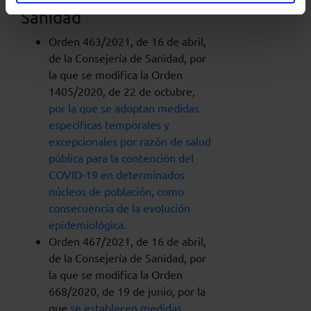
Sanidad
Orden 463/2021, de 16 de abril,
de la Consejería de Sanidad, por
la que se modifica la Orden
1405/2020, de 22 de octubre,
por la que se adoptan medidas
específicas temporales y
excepcionales por razón de salud
pública para la contención del
COVID-19 en determinados
núcleos de población, como
consecuencia de la evolución
epidemiológica.
Orden 467/2021, de 16 de abril,
de la Consejería de Sanidad, por
la que se modifica la Orden
668/2020, de 19 de junio, por la
que
se establecen medidas