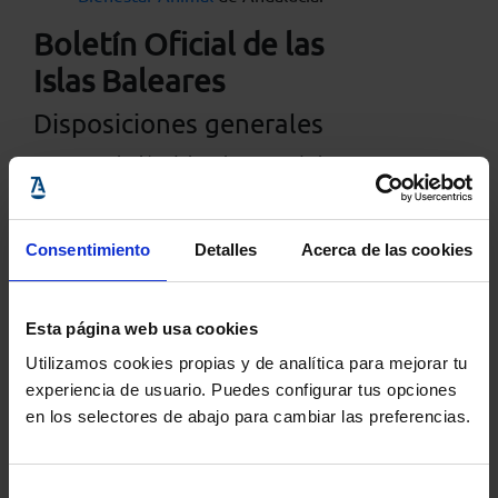
Boletín Oficial de las
Islas Baleares
Disposiciones generales
Resolución del Parlamento de las
Illes Balears por la que se
convalida el Decreto Ley 2/2021,
de 22 de marzo,
por el que se
Consentimiento
Detalles
Acerca de las cookies
aprueban medidas excepcionales
y urgentes en el ámbito del
impuesto sobre estancias
Esta página web usa cookies
turísticas en las Illes Balears y de
Utilizamos cookies propias y de analítica para mejorar tu
la tasa fiscal sobre los juegos de
experiencia de usuario. Puedes configurar tus opciones
surte, envite o azar
.
en los selectores de abajo para cambiar las preferencias.
Diari Oficial de la
Generalitat de
Selección