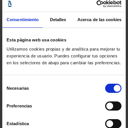
Grupo Parlamentario
Ciudadanos.
Proposición de Ley de
Consentimiento
Detalles
Acerca de las cookies
modificación de la Ley 10/2014,
de 26 de junio, de
ordenación,
supervisión y solvencia de
Esta página web usa cookies
entidades de crédito, y el texto
Utilizamos cookies propias y de analítica para mejorar tu
refundido de la Ley del Mercado
experiencia de usuario. Puedes configurar tus opciones
de Valores
,
aprobado por el Real
en los selectores de abajo para cambiar las preferencias.
Decreto Legislativo 4/2015, de
23 de octubre.
Presentada por el
Grupo Parlamentario Popular en
Selección
el Congreso.
Necesarias
de
consentimiento
Comparte:
Preferencias
Estadística