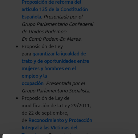
Proposición de reforma del
artículo 135 de la Constitución
Española
.
Presentada por el
Grupo Parlamentario Confederal
de Unidos Podemos-
En Comú Podem-En Marea.
Proposición de Ley
para
garantizar la igualdad de
trato y de oportunidades entre
mujeres y hombres en el
empleo y la
ocupación
.
Presentada por el
Grupo Parlamentario Socialista.
Proposición de Ley de
modificación de la Ley 29/2011,
de 22 de septiembre,
de
Reconocimiento y Protección
Integral a las Víctimas del
Terrorismo
.
Presentada por el