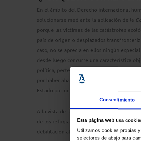
En el ámbito del Derecho internacional hu
solucionarse mediante la aplicación de la
Co
porque las víctimas de las catástrofes eco
país de origen o desplazados transfronteri
caso, no se aprecia en ellos ningún especia
desde luego concurre una característica obj
política, pertenencia a un grupo social o su
por haber abandonado su Estado de origen s
Estado por una circunstancia objetivamente 
Consentimiento
A la vista de tales diferencias, se consider
Esta página web usa cookie
de los refugiados políticos, argumentándose
Utilizamos cookies propias y
debilitación al tener que aplicarse a un c
selectores de abajo para cam