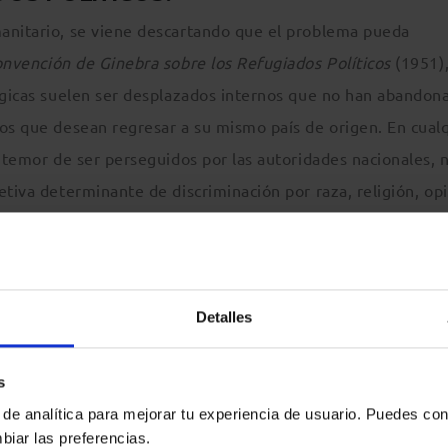
manitario, se viene descartando que el problema pueda
nvención de Ginebra sobre los Refugiados Políticos
(1951)
lógicas suelen ser desplazados internos que no han abandon
zos que desean regresar a su mismo país de origen. En cual
l temor de ser perseguidos por las autoridades nacionales, n
etiva determinante de discriminación por raza, religión, op
puesto similar. En cambio, los refugiados políticos se caract
in posibilidad de retorno al haber perdido la protección de
discriminatoria.
Detalles
a pues improcedente aplicar a los refugiados climáticos el e
s
 incluso que la ampliación de éste podría implicar su mism
 de analítica para mejorar tu experiencia de usuario. Puedes con
onjunto de personas muy superior en número.
biar las preferencias.