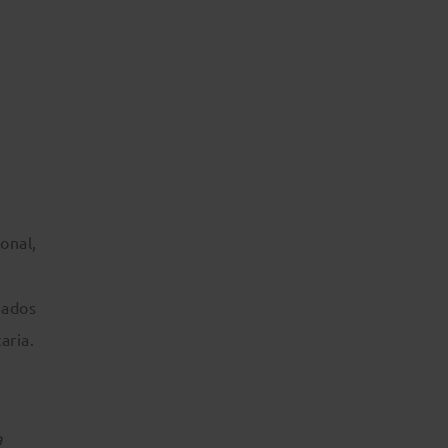
onal,
zados
aria.
a