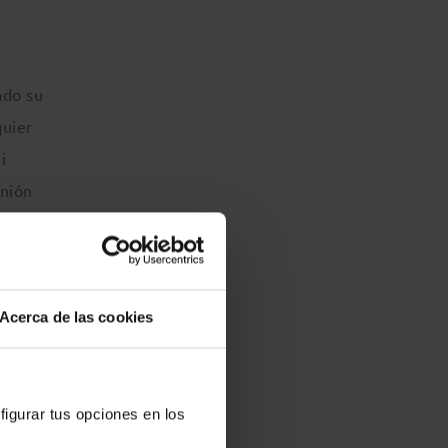
,
ado su
quier
i
inión
erizan
 dicho
Acerca de las cookies
statuto
a
figurar tus opciones en los