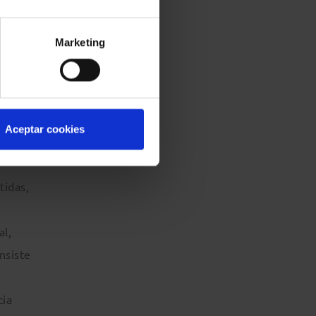
Marketing
as:
(a)
ual
do a
Aceptar cookies
al en
tidas,
al,
nsiste
cia