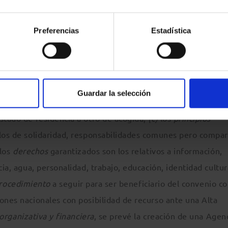
R?
Preferencias
Estadística
nio relativo al estatuto internacional de los desplazados
ersidad de Limoges
en 2008 conforme a las siguientes paut
os desplazados ambientales, organizando la acogida y event
desplazado ambiental comprende a toda persona que, debi
Guardar la selección
iente, se ve obligada a dejar su lugar de residencia habitu
stado de residencia a otro de acogida;
(c)
los
principios
 los de solidaridad, responsabilidades comunes pero compar
los
derechos
garantizados son los relativos a información,
cia, agua, personalidad, trabajo, educación, identidad cultur
rocedimiento
a seguir para ser beneficiario del convenio co
ones nacionales con posibilidad de recurso ante una Alta
organizativa y financiera
, se prevé la creación de una Agen