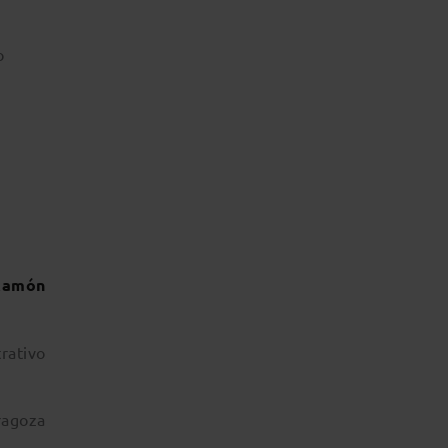
o
Ramón
rativo
ragoza