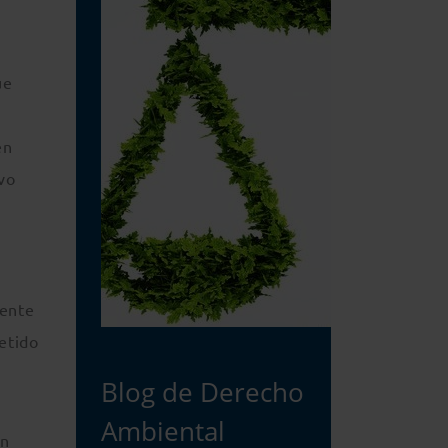
ue
s
en
vo
mente
etido
Blog de Derecho
Ambiental
án