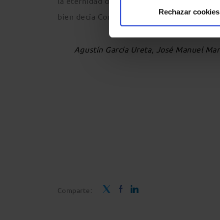
la eternidad de manera tan sorpresiva, sol
Rechazar cookies
bien decía Confucio, “la meta es el camino”
Agustín García Ureta, José Manuel Marr
Comparte: