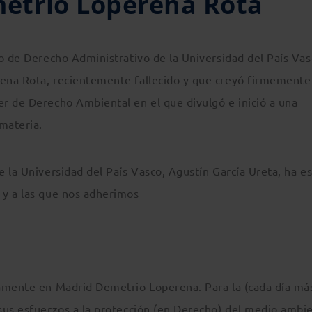
etrio Loperena Rota
o de Derecho Administrativo de la Universidad del País Vas
ena Rota, recientemente fallecido y que creyó firmemente
r de Derecho Ambiental en el que divulgó e inició a una
materia.
 la Universidad del País Vasco, Agustín García Ureta, ha es
 y a las que nos adherimos
namente en Madrid Demetrio Loperena. Para la (cada día má
sus esfuerzos a la protección (en Derecho) del medio ambi