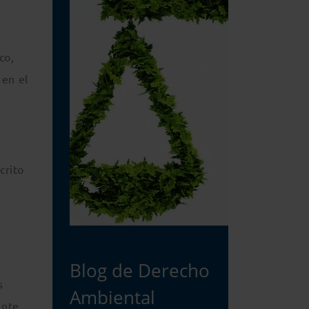
co,
 en el
crito
Blog de Derecho
s
Ambiental
ente,