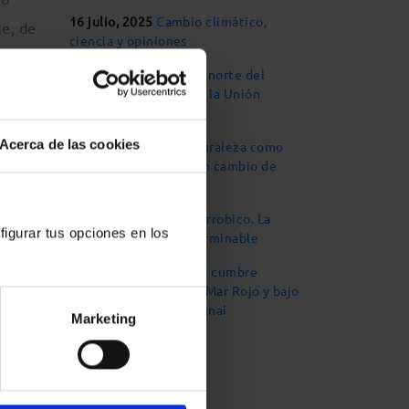
16 julio, 2025
Cambio climático,
te, de
ciencia y opiniones
 en la
4 abril, 2025
El lobo al norte del
Duero y el Derecho de la Unión
Europea
Acerca de las cookies
29 enero, 2024
La naturaleza como
sujeto de derechos: Un cambio de
tes
paradigma
lan
13 enero, 2023
El Algarrobico. La
figurar tus opciones en los
iesto
historia (judicial) interminable
rio
23 noviembre, 2022
La cumbre
climática al borde del Mar Rojo y bajo
la sombra del Monte Sinaí
Marketing
ro de
artir
pado a