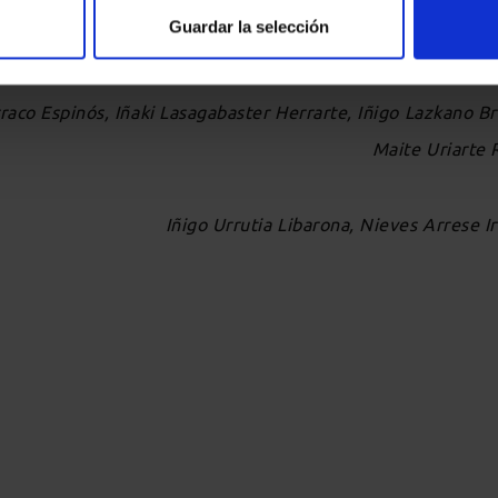
o nos puede animar a seguir el camino que transitó porque,
Guardar la selección
. Descanse en paz.
aco Espinós, Iñaki Lasagabaster Herrarte, Iñigo Lazkano Br
Maite Uriarte 
Iñigo Urrutia Libarona, Nieves Arrese I