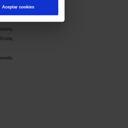
 como
Aceptar cookies
otóns,
Ricote,
riondo.