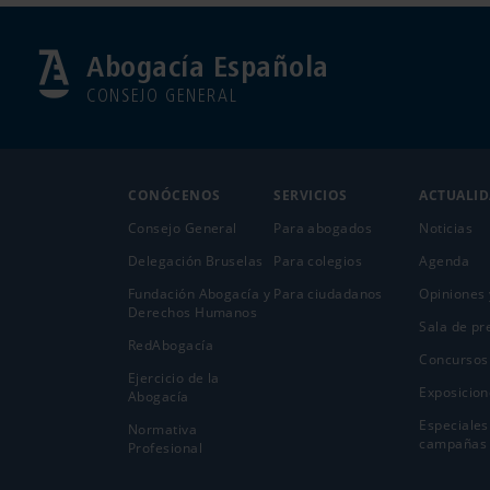
Abogacía Española
CONSEJO GENERAL
CONÓCENOS
SERVICIOS
ACTUALI
Consejo General
Para abogados
Noticias
Delegación Bruselas
Para colegios
Agenda
Fundación Abogacía y
Para ciudadanos
Opiniones 
Derechos Humanos
Sala de pr
RedAbogacía
Concursos
Ejercicio de la
Exposicion
Abogací­a
Especiales
Normativa
campañas
Profesional