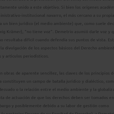
amente unido a este objetivo. Si bien los orígenes acadé
istrativo-institucional navarro, el más cercano a su propi
 a un bien jurídico (el medio ambiente) que, como suele deci
ig Krämer), “no tiene voz”. Demetrio asumió darle voz y 
no resultaba difícil cuando defendía sus puntos de vista. Es
 la divulgación de los aspectos básicos del Derecho ambient
y artículos periodísticos.
n obras de aparente sencillez, las claves de los principios d
constituyen un campo de batalla jurídico y dialéctico, com
ecuado o la relación entre el medio ambiente y la globaliz
uta de actuación de que los derechos deben ser tomados en
mbargo y posiblemente debido a su labor de gestión como
o (y posterior Decano de su Facultad de Derecho), a Demetr