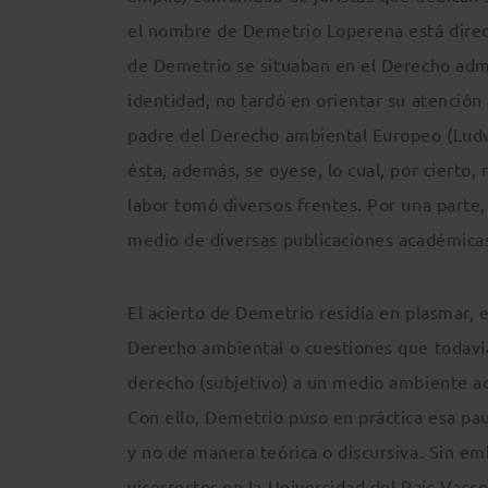
el nombre de Demetrio Loperena está direct
de Demetrio se situaban en el Derecho admin
identidad, no tardó en orientar su atención
padre del Derecho ambiental Europeo (Ludw
ésta, además, se oyese, lo cual, por cierto, 
labor tomó diversos frentes. Por una parte,
medio de diversas publicaciones académicas 
El acierto de Demetrio residía en plasmar, e
Derecho ambiental o cuestiones que todavía 
derecho (subjetivo) a un medio ambiente ad
Con ello, Demetrio puso en práctica esa pa
y no de manera teórica o discursiva. Sin e
vicerrector en la Universidad del País Vasc