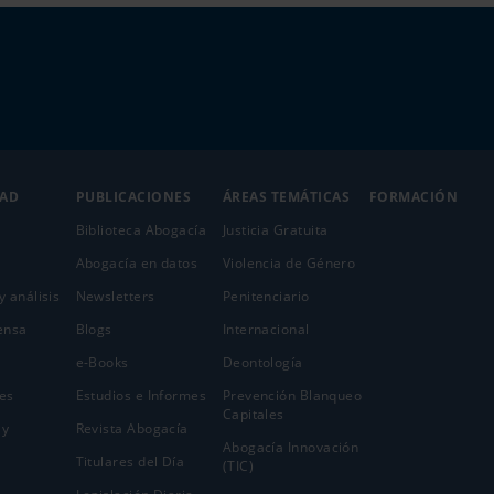
DAD
PUBLICACIONES
ÁREAS TEMÁTICAS
FORMACIÓN
Biblioteca Abogacía
Justicia Gratuita
Abogacía en datos
Violencia de Género
y análisis
Newsletters
Penitenciario
ensa
Blogs
Internacional
e-Books
Deontología
es
Estudios e Informes
Prevención Blanqueo
Capitales
 y
Revista Abogacía
Abogacía Innovación
Titulares del Día
(TIC)