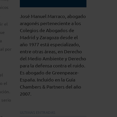
micos
a
José Manuel Marraco, abogado
aragonés perteneciente a los
r el
Colegios de Abogados de
que
Madrid y Zaragoza desde el
ta
año 1977 está especializado,
al por
entre otras áreas, en Derecho
del Medio Ambiente y Derecho
para la defensa contra el ruido.
Es abogado de Greenpeace-
el
España. Incluido en la Guía
o el
Chambers & Partners del año
ación.
2007.
 serio
ULTIMAS ENTRADAS
io