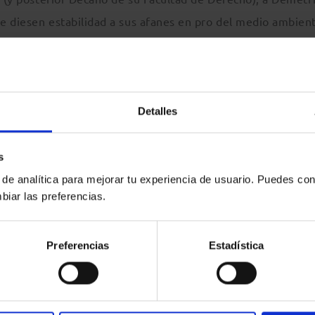
e diesen estabilidad a sus afanes en pro del medio ambien
ormas pudiesen ser conocidos, bien a través de la docencia
 herramienta que, como la contaminación, tampoco conoce
Detalles
 Ambiental, abriéndose a todos aquellos que, desde diferen
s
imiento y por el legítimo debate sobre las normas que regu
 de analítica para mejorar tu experiencia de usuario. Puedes con
, sigue sin tener voz, como por desgracia se pone de manif
biar las preferencias.
 también en algunas resoluciones judiciales. Por ello Demet
rte Internacional de Arbitraje y Conciliación Ambiental”
Preferencias
Estadística
e el acercamiento de posiciones encontradas, todo ello en p
ara los que tuvimos la oportunidad de conocerle y de comp
de trabajo (y de compromiso), que Demetrio se haya esca