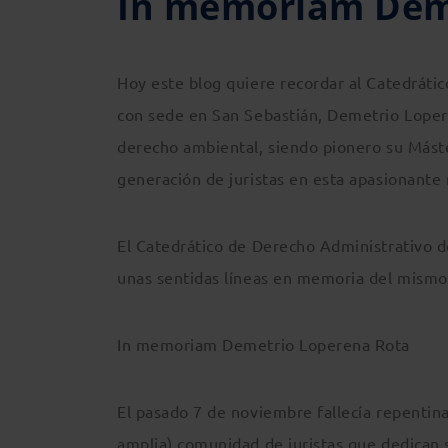
In memoriam Dem
Hoy este blog quiere recordar al Catedrátic
con sede en San Sebastián, Demetrio Loper
derecho ambiental, siendo pionero su Máste
generación de juristas en esta apasionante 
El Catedrático de Derecho Administrativo de
unas sentidas líneas en memoria del mismo
In memoriam Demetrio Loperena Rota
El pasado 7 de noviembre fallecía repenti
amplia) comunidad de juristas que dedican 