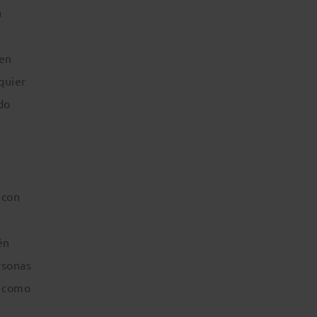
a
 en
lquier
do
 con
én
rsonas
n como