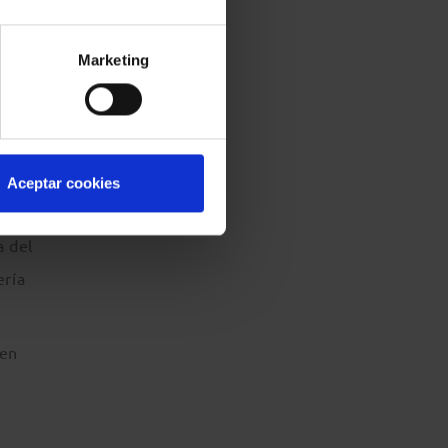
el
Marketing
r la
e su
Aceptar cookies
a del
ería
 en