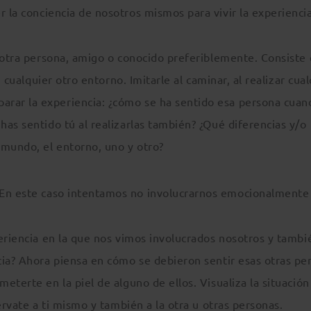
r la conciencia de nosotros mismos para vivir la experienci
e otra persona, amigo o conocido preferiblemente. Consiste
n cualquier otro entorno. Imitarle al caminar, al realizar cua
rar la experiencia: ¿cómo se ha sentido esa persona cuan
as sentido tú al realizarlas también? ¿Qué diferencias y/o
 mundo, el entorno, uno y otro?
 En este caso intentamos no involucrarnos emocionalmente
eriencia en la que nos vimos involucrados nosotros y tambi
cia? Ahora piensa en cómo se debieron sentir esas otras pe
eterte en la piel de alguno de ellos. Visualiza la situació
érvate a ti mismo y también a la otra u otras personas.