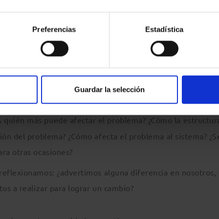
ersona. Siendo esa persona observo mi conducta, la actitud, 
Preferencias
Estadística
estualidad, respiración… Siendo esa persona, ¿qué quisiera
r neutral. Veo la situación desde una posición distante ¿Po
 se sostiene la situación conflictiva? ¿Si el ‘yo’ modificas
Guardar la selección
a? ¿Qué beneficios obtendría cada uno?
¿A quién más puede afectar el problema? ¿Cómo la estructur
ción del problema? ¿Cómo afecta el problema al sistema? ¿S
ara otras ocasiones?
eflexionamos: ¿advertimos alguna diferencia en nosotros,
os a realizar para lograr un cambio?