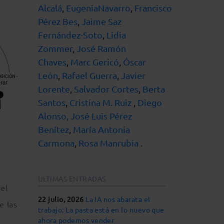
Alcalá
,
EugeniaNavarro
,
Francisco
Pérez Bes
,
Jaime Saz
Fernández-Soto
,
Lidia
Zommer
,
José Ramón
Chaves
,
Marc Gericó
,
Óscar
León
,
Rafael Guerra
,
Javier
Lorente
,
Salvador Cortes
,
Berta
Santos
,
Cristina M. Ruiz
,
Diego
Alonso,
José Luis Pérez
Benítez
,
María Antonia
Carmona
,
Rosa Manrubia
.
ULTIMAS ENTRADAS
el
22 julio, 2026
La IA nos abarata el
e las
trabajo: La pasta está en lo nuevo que
ahora podemos vender