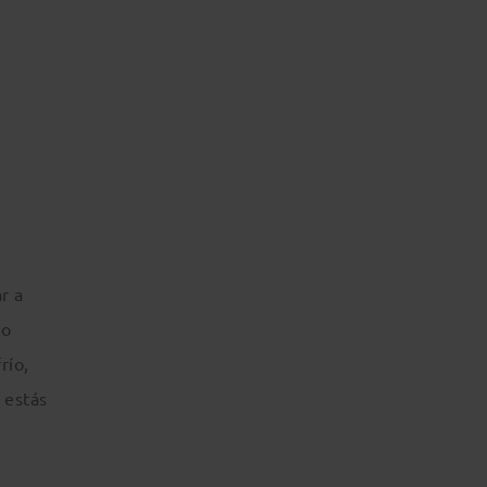
r a
mo
río,
 estás