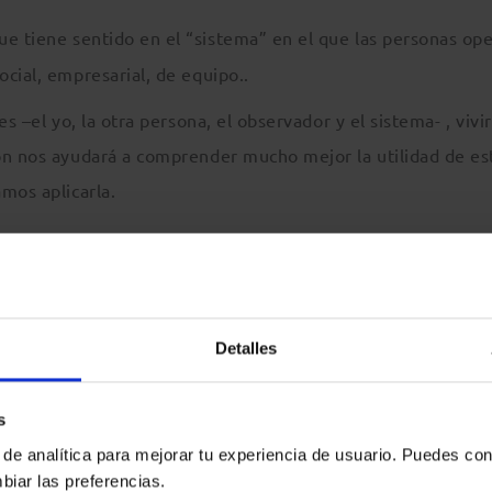
ue tiene sentido en el “sistema” en el que las personas op
ocial, empresarial, de equipo..
s –el yo, la otra persona, el observador y el sistema- , vivir
ón nos ayudará a comprender mucho mejor la utilidad de es
mos aplicarla.
ica de las posiciones perceptuales en la resolución de un
Detalles
 un conflicto con otra persona. ¿Cuál es mi punto de vista 
grar con la resolución del conflicto? La otra persona parte 
s
 de analítica para mejorar tu experiencia de usuario. Puedes con
biar las preferencias.
 la otra persona
. A
doptamos su fisiología. Visualizo la situa