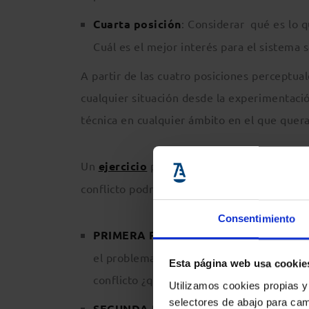
Cuarta posición
: Considerar qué es lo q
Cuál es el mejor interés para el sistema s
A partir de las cuatro posiciones perceptuale
cualquier situación desde la experimentaci
técnica en cualquier ámbito en el que quera
Un
ejercicio
para comprender mejor la dinám
conflicto podría ser éste:
Consentimiento
PRIMERA POSICIÓN
: teniendo en mente
el problema? ¿Qué es lo que yo quisiera lo
Esta página web usa cookie
conflicto ¿qué hace? ¿Qué dice?
Utilizamos cookies propias y
selectores de abajo para cam
SEGUNDA POSICIÓN
: desde el lugar de