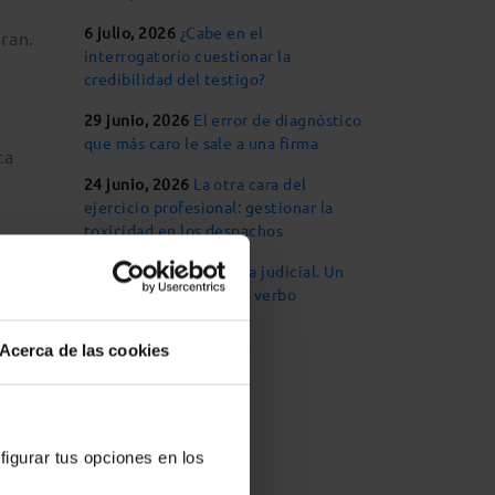
6 julio, 2026
¿Cabe en el
eran.
interrogatorio cuestionar la
credibilidad del testigo?
29 junio, 2026
El error de diagnóstico
que más caro le sale a una firma
ta
24 junio, 2026
La otra cara del
ejercicio profesional: gestionar la
toxicidad en los despachos
16 junio, 2026
Retórica judicial. Un
hecho, una oración, un verbo
Acerca de las cookies
sobre
del
figurar tus opciones en los
ción y