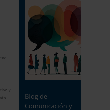
iene
ción y
Blog de
unto
Comunicación y