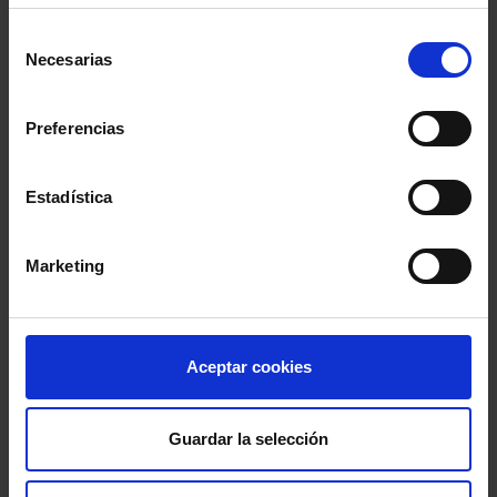
Selección
Necesarias
de
consentimiento
Preferencias
Estadística
ABOGACÍA EN DATOS
Marketing
Censo Numérico de Abogados
Aceptar cookies
Observatorios Justicia Gratuita
Guardar la selección
Barómetros