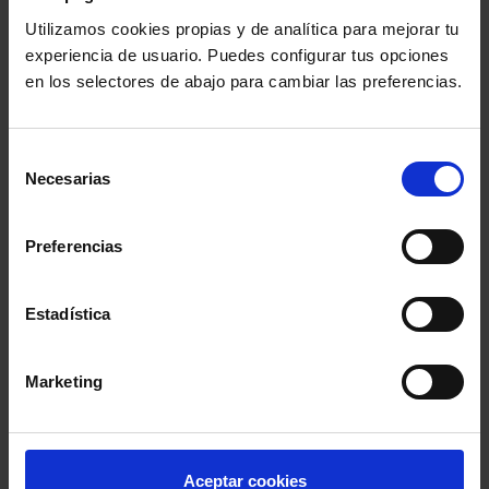
Utilizamos cookies propias y de analítica para mejorar tu
Etiquetas más usadas
experiencia de usuario. Puedes configurar tus opciones
en los selectores de abajo para cambiar las preferencias.
Comisión Europea
Selección
Consejo General de la Abogacía Española
Necesarias
de
consentimiento
Formación
UE
Preferencias
Colegio de Abogados de Madrid
Turno de Oficio
Estadística
coronavirus
Parlamento Europeo
CGPJ
Marketing
Justicia Gratuita
Aceptar cookies