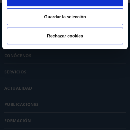
Abogacía Española
Guardar la selección
CONSEJO GENERAL
Rechazar cookies
CONÓCENOS
SERVICIOS
ACTUALIDAD
PUBLICACIONES
FORMACIÓN