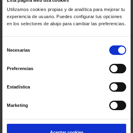
Esta página web usa cookies
Utilizamos cookies propias y de analítica para mejorar tu
Etiquetas más usadas
experiencia de usuario. Puedes configurar tus opciones
en los selectores de abajo para cambiar las preferencias.
Comisión Europea
Selección
Consejo General de la Abogacía Española
Necesarias
de
consentimiento
Formación
UE
Preferencias
Colegio de Abogados de Madrid
Turno de Oficio
Estadística
coronavirus
Parlamento Europeo
CGPJ
Marketing
Justicia Gratuita
Aceptar cookies