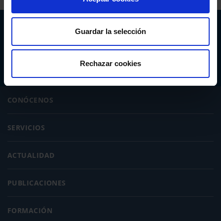
Abogacía Española
Guardar la selección
CONSEJO GENERAL
Rechazar cookies
CONÓCENOS
SERVICIOS
ACTUALIDAD
PUBLICACIONES
FORMACIÓN