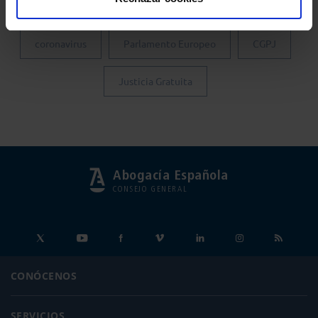
Colegio de Abogados de Madrid
Turno de Oficio
coronavirus
Parlamento Europeo
CGPJ
Justicia Gratuita
Abogacía Española
CONSEJO GENERAL
CONÓCENOS
SERVICIOS