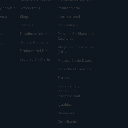
y análisis
Newsletters
Penitenciario
ensa
Blogs
Internacional
e-Books
Deontología
es
Estudios e Informes
Prevención Blanqueo
Capitales
 y
Revista Abogacía
Abogacía Innovación
Titulares del Día
(TIC)
Legislación Diaria
Protección de Datos
Derechos Humanos
Europa
Extranjería y
Protección
Internacional
Igualdad
Mediación
Conciliación