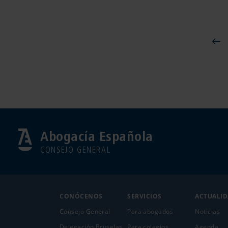
Abogacía Española
CONSEJO GENERAL
CONÓCENOS
SERVICIOS
ACTUALI
Consejo General
Para abogados
Noticias
Delegación Bruselas
Para colegios
Agenda