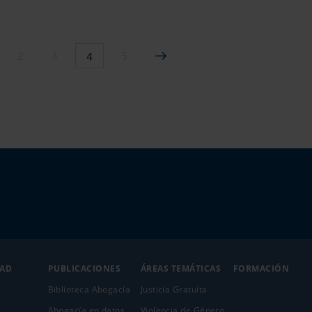
2
3
5
4
DAD
PUBLICACIONES
ÁREAS TEMÁTICAS
FORMACIÓN
Biblioteca Abogacía
Justicia Gratuita
Abogacía en datos
Violencia de Género