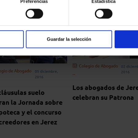
Preferencias
Estadística
Guardar la selección
Colegio de Abogado
02 diciem
egio de Abogado
05 diciembre,
2016
...
2016
Los abogados de Jer
cláusulas suelo
celebran su Patrona
ran la Jornada sobre
ipoteca y el concurso
creedores en Jerez