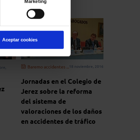
Marketing
Aceptar cookies
Baremo accidentes ...
18 noviembre, 2016
bre,
Jornadas en el Colegio de
ez
Jerez sobre la reforma
del sistema de
valoraciones de los daños
en accidentes de tráfico