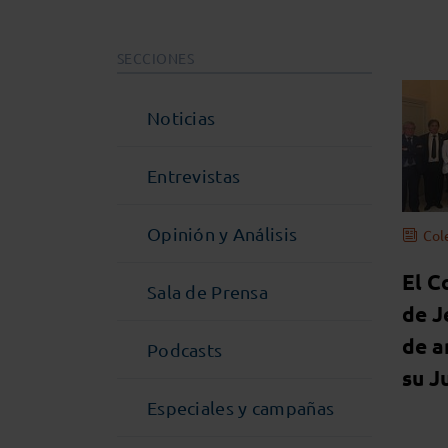
SECCIONES
Noticias
Entrevistas
Opinión y Análisis
Col
El C
Sala de Prensa
de J
de a
Podcasts
su J
Especiales y campañas