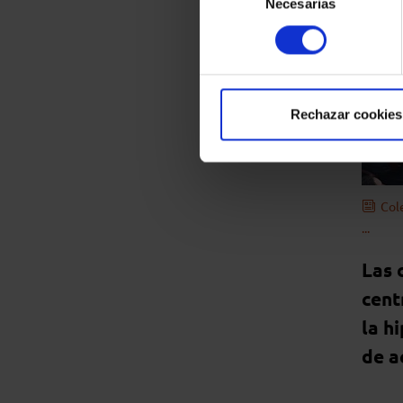
Necesarias
de
consentimiento
Rechazar cookies
Col
...
Las 
cent
la h
de a