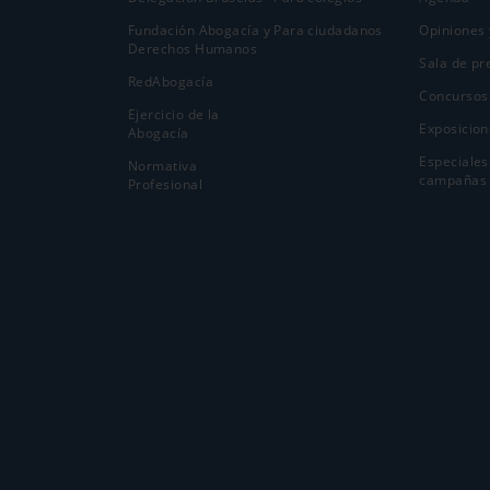
Fundación Abogacía y
Para ciudadanos
Opiniones 
Derechos Humanos
Sala de pr
RedAbogacía
Concursos
Ejercicio de la
Exposicion
Abogací­a
Especiales
Normativa
campañas
Profesional