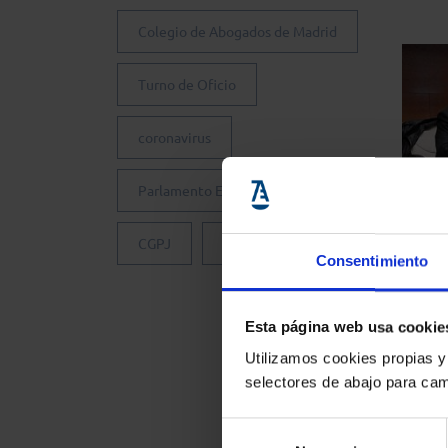
Colegio de Abogados de Madrid
Turno de Oficio
coronavirus
Parlamento Europeo
Col
CGPJ
Justicia Gratuita
Jorn
Consentimiento
anál
resp
Esta página web usa cookie
los 
Utilizamos cookies propias y
de J
selectores de abajo para cam
Selección