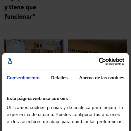
y tiene que
funcionar”
Clausulas abusivas
Consentimiento
Detalles
Acerca de las cookies
22 marzo, 2018
Colegio de Abogado ...
Jornada en el
02 febrero, 2018
Esta página web usa cookies
Colegio de Jerez
Utilizamos cookies propias y de analítica para mejorar tu
El Colegio de Jerez
sobre cláusulas
experiencia de usuario. Puedes configurar tus opciones
organiza un curso
en los selectores de abajo para cambiar las preferencias.
abusivas:
de formación sobre