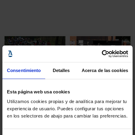
Consentimiento
Detalles
Acerca de las cookies
Campaña Derechos R ...
Amnistía Internacional
20 enero, 2016
19 enero, 2016
Esta página web usa cookies
Utilizamos cookies propias y de analítica para mejorar tu
La presidencia de la
Las refugiadas
experiencia de usuario. Puedes configurar tus opciones
UE pide una
sufren agresiones,
en los selectores de abajo para cambiar las preferencias.
"reducción
explotación y acoso
drástica" de la
sexual, según