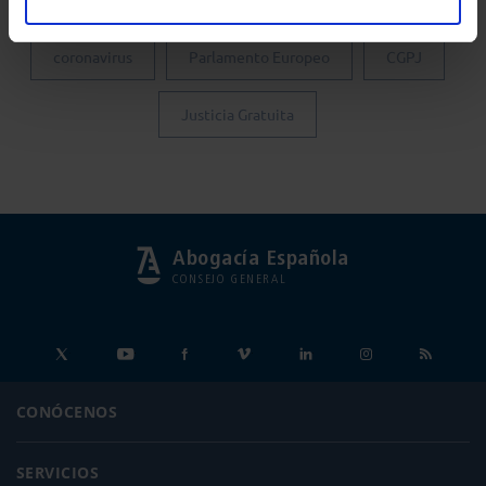
coronavirus
Parlamento Europeo
CGPJ
Justicia Gratuita
Abogacía Española
CONSEJO GENERAL
CONÓCENOS
SERVICIOS