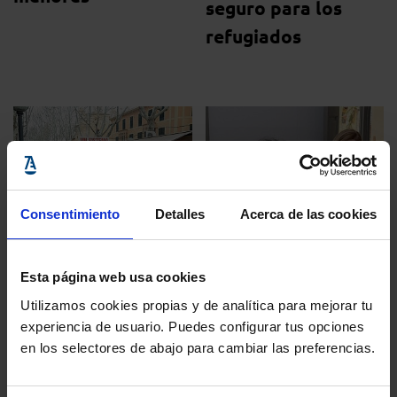
seguro para los
refugiados
Consentimiento
Detalles
Acerca de las cookies
Campaña Derechos R ...
29 febrero, 2016
Campaña Derechos R ...
Esta página web usa cookies
25 febrero, 2016
Más de 300
Utilizamos cookies propias y de analítica para mejorar tu
experiencia de usuario. Puedes configurar tus opciones
La Comisión de
personas exigen en
en los selectores de abajo para cambiar las preferencias.
DDHH del Colegio
Palma ¡Pasaje
de Baleares critica
Seguro, Ya! para las