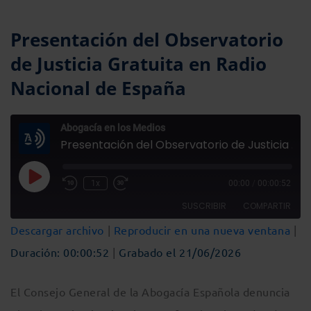
Presentación del Observatorio
de Justicia Gratuita en Radio
Nacional de España
Abogacía en los Medios
Presentación del Observatorio de Justicia Gratuita en Radio Nacional de España
Reproducir
1x
00:00
/
00:00:52
Rebobinar
Fast
episodio
10
Forward
SUSCRIBIR
COMPARTIR
segundos
30
seconds
Descargar archivo
|
Reproducir en una nueva ventana
|
COMPARTIR
Duración: 00:00:52
|
Grabado el 21/06/2026
FEED RSS
ENLACE
El Consejo General de la Abogacía Española denuncia
INCRUSTAR