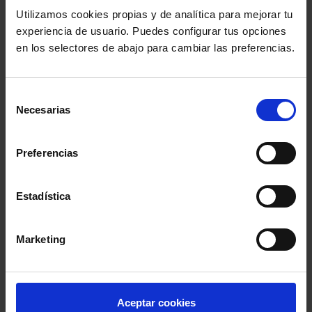
Utilizamos cookies propias y de analítica para mejorar tu
experiencia de usuario. Puedes configurar tus opciones
en los selectores de abajo para cambiar las preferencias.
undefined
Selección
Comparte:
Necesarias
de
consentimiento
MENÚ
Preferencias
Noticias
Estadística
Podcast Abogacía
Marketing
Agenda
Aceptar cookies