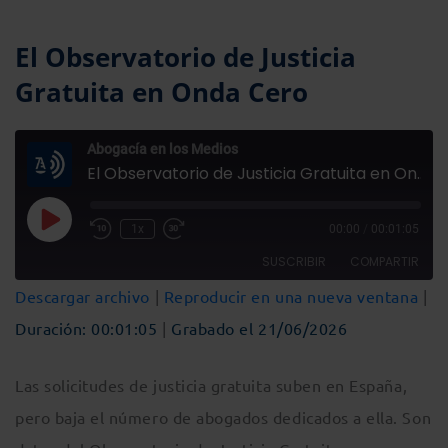
El Observatorio de Justicia
Gratuita en Onda Cero
Abogacía en los Medios
El Observatorio de Justicia Gratuita en Onda Cero
Reproducir
1x
00:00
/
00:01:05
Rebobinar
Fast
episodio
10
Forward
SUSCRIBIR
COMPARTIR
segundos
30
seconds
Descargar archivo
|
Reproducir en una nueva ventana
|
COMPARTIR
Duración: 00:01:05
|
Grabado el 21/06/2026
FEED RSS
ENLACE
Las solicitudes de justicia gratuita suben en España,
INCRUSTAR
pero baja el número de abogados dedicados a ella. Son