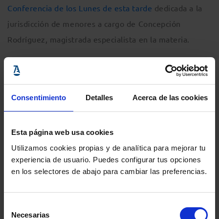
Conferencia de los Lunes de esta tarde
dedicada a la
jurisdicción de menores a cargo de Concepción
Rodríguez, magistrada especialista en la materia.
Suscríbete
Consentimiento
Detalles
Acerca de las cookies
OTROS PODCAST
Esta página web usa cookies
Utilizamos cookies propias y de analítica para mejorar tu
experiencia de usuario. Puedes configurar tus opciones
en los selectores de abajo para cambiar las preferencias.
Selección
Necesarias
de