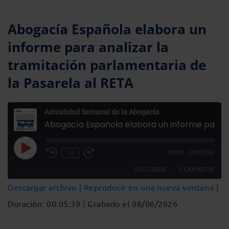
Abogacía Española elabora un
informe para analizar la
tramitación parlamentaria de
la Pasarela al RETA
Actualidad Semanal de la Abogacía
Abogacía Española elabora un informe para analizar la tramitación parlamentaria de la Pasarela al RETA
Reproducir
1x
00:00
/
00:05:39
Rebobinar
Fast
episodio
10
Forward
SUSCRIBIR
COMPARTIR
segundos
30
seconds
Descargar archivo
|
Reproducir en una nueva ventana
|
COMPARTIR
Duración: 00:05:39
|
Grabado el 08/06/2026
FEED RSS
ENLACE