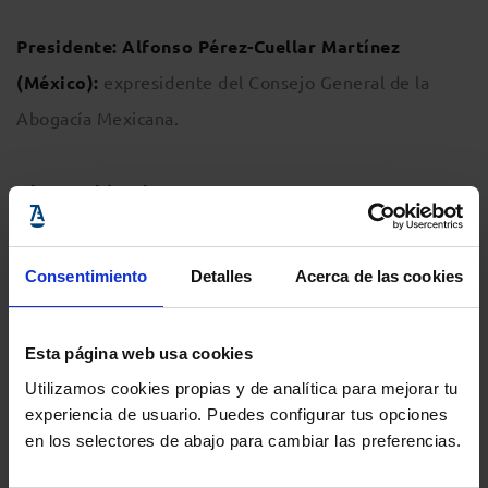
Presidente:
Alfonso Pérez-Cuellar Martínez
(México):
expresidente del Consejo General de la
Abogacía Mexicana.
Vicepresidencias:
Ricardo de Felipe (Argentina):
vicepresidente
Consentimiento
Detalles
Acerca de las cookies
primero del Colegio de Abogados de San Nicolás y
vicepresidente primero de la Federación Argentina de
Esta página web usa cookies
Colegios de Abogados.
Utilizamos cookies propias y de analítica para mejorar tu
experiencia de usuario. Puedes configurar tus opciones
en los selectores de abajo para cambiar las preferencias.
Rita Brazete (Portugal):
vogal da Ordem dos
Advogados portuguesa.