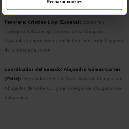
Rechazar cookies
General de la Abogacía Española.
Tesorera:
Cristina Llop (España):
tesorera y
consejera del Consejo General de la Abogacía
Española; y expresidenta de la Confederación Española
de la Abogacía Joven.
Coordinador del Senado:
Alejandro Gómez Cortés
(Chile):
expresidente de la Federación de Colegios de
Abogados de Chile F.G. y del Colegio de Abogados de
Valparaíso.