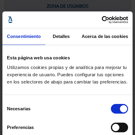
ZONA DE USUARIOS
ZONA DE OPERADORES
Consentimiento
Detalles
Acerca de las cookies
SOPORTE TÉCNICO
Esta página web usa cookies
#ACAplus
Utilizamos cookies propias y de analítica para mejorar tu
experiencia de usuario. Puedes configurar tus opciones
en los selectores de abajo para cambiar las preferencias.
Selección
Necesarias
de
consentimiento
HAZ TRÁMITES CON LA
Preferencias