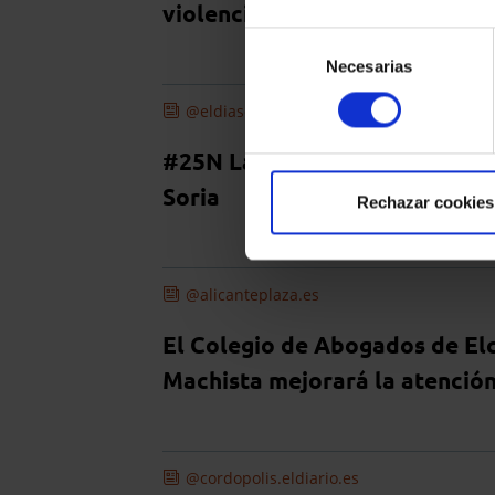
violencia de género
Selección
Necesarias
de
consentimiento
@eldiasoria.es
#25N La tragedia que no cesa: 
Soria
Rechazar cookies
@alicanteplaza.es
El Colegio de Abogados de El
Machista mejorará la atenció
@cordopolis.eldiario.es