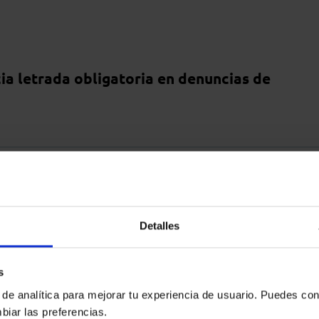
ia letrada obligatoria en denuncias de
or violencia machista
Detalles
s
 de analítica para mejorar tu experiencia de usuario. Puedes con
gados especialistas para las denuncias por
biar las preferencias.