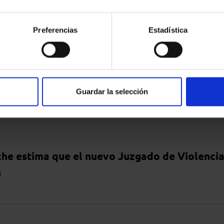
Preferencias
Estadística
55 casos de riesgo en Soria | Noticias El Día 
Guardar la selección
che estima que el nuevo Juzgado de Violenci
n