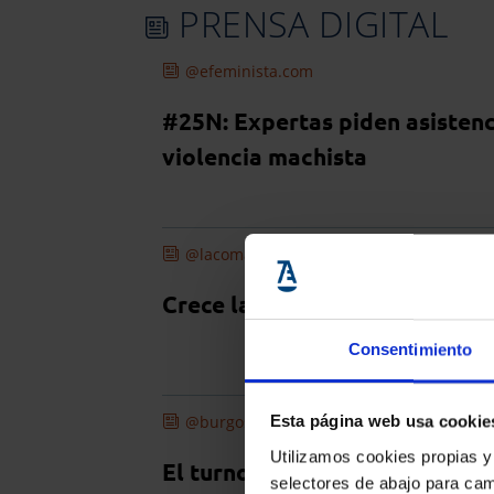
PRENSA DIGITAL
@efeminista.com
#25N: Expertas piden asistenc
violencia machista
@lacomarca.net
Crece la atención a mujeres p
Consentimiento
@burgosconecta.es
Esta página web usa cookie
Utilizamos cookies propias y
El turno de oficio incluye abo
selectores de abajo para cam