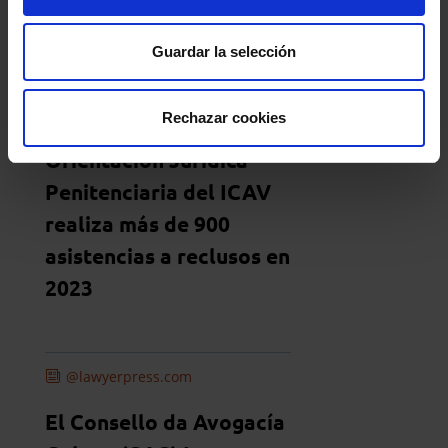
Guardar la selección
@lawyerpress.com
Rechazar cookies
El Servicio de
Orientación Jurídica
Penitenciaria del ICAV
realiza más de 900
asistencias a reclusos en
2023
@lawyerpress.com
El Consello da Avogacía