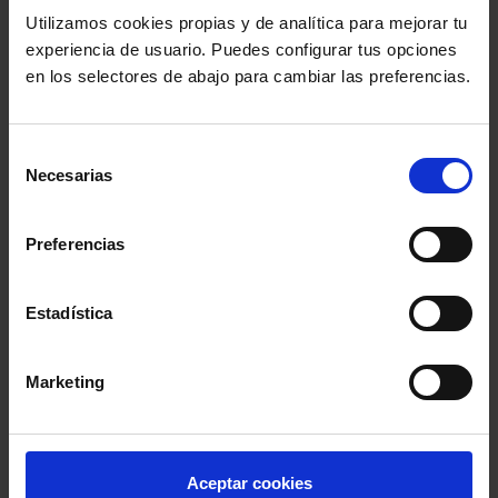
César Pinto, la
Utilizamos cookies propias y de analítica para mejorar tu
experiencia de usuario. Puedes configurar tus opciones
Asociación Pro
en los selectores de abajo para cambiar las preferencias.
Derechos Humanos de
España y el portal de
Selección
información
Necesarias
de
Parainmigrantes, XXVI
consentimiento
Premios Derechos
Preferencias
Humanos de la Abogacía
Estadística
@lawyerpress.com
Marketing
El Consejo General
aprueba un presupuesto
Aceptar cookies
de 11.418.917 euros