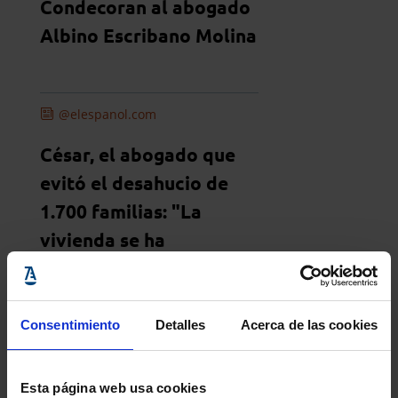
Condecoran al abogado
Albino Escribano Molina
@elespanol.com
César, el abogado que
evitó el desahucio de
1.700 familias: "La
vivienda se ha
convertido en un bien de
inversión"
Consentimiento
Detalles
Acerca de las cookies
@lawyerpress.com
Esta página web usa cookies