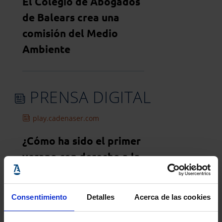
El Colegio de Abogados
de Balears crea una
comisión del Medio
Ambiente
PRENSA DIGITAL
play.cadenaser.com
¿Cómo ha sido el primer
verano con derecho a la
desconexión digital en
vigor?
Consentimiento
Detalles
Acerca de las cookies