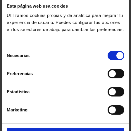
elimparcial.es
Esta página web usa cookies
Utilizamos cookies propias y de analítica para mejorar tu
El ICAM convoca la
experiencia de usuario. Puedes configurar tus opciones
primera edición del
en los selectores de abajo para cambiar las preferencias.
'Premio al Compromiso
con la Igualdad entre
Selección
Hombres y Mujeres'
Necesarias
de
consentimiento
Preferencias
20minutos.es
Estadística
PP-A se reúne con el
Colegio de Abogados y
Marketing
defiende como
prioridad dignificar las