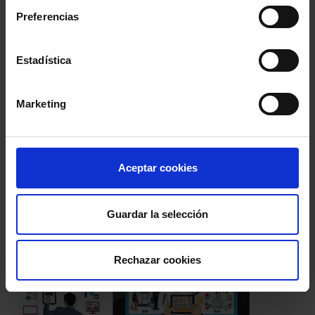
decidir si da por buena la obra
Preferencias
(noticiasdealava.com)
Los juzgados de Vigo se ponen al
día
Estadística
(atlantico.net)
Comparte:
Marketing
Aceptar cookies
Guardar la selección
Rechazar cookies