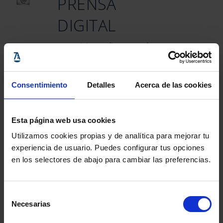
PRENSA
DIGITAL
37 casas cordobesas (hasta ayer)
para Refugiados Bienvenidos
(cordopolis.es)
Los abogados madrileños urgen
Consentimiento
Detalles
Acerca de las cookies
a Rajoy a desarrollar el
reglamento de la Ley de Asilo
(elboletin.com)
Esta página web usa cookies
El I Premio Miramar del Colegio
Utilizamos cookies propias y de analítica para mejorar tu
de Abogados de Málaga y la
experiencia de usuario. Puedes configurar tus opciones
Fundación Manuel Alcántara
en los selectores de abajo para cambiar las preferencias.
premiará la creatividad de los
abogados
(iustel.com)
Selección
El ayuntamiento revisa y evalúa
Necesarias
de
la reforma del Europa para
consentimiento