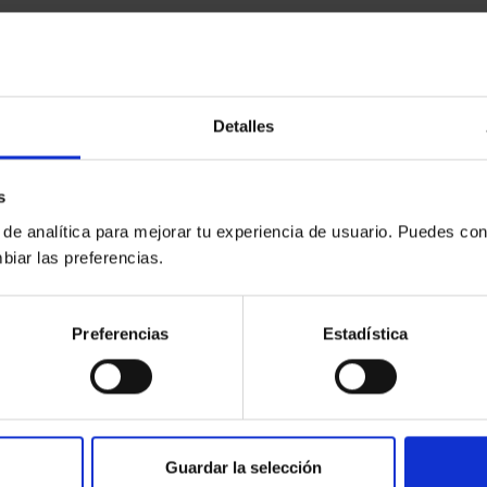
L
fónicas a abogados y urge la ley del Derecho de Defensa
Detalles
ogados y procuradores por la Justicia gratuita
s
cho de cristal en la Justicia sigue siendo infranqueable»
 de analítica para mejorar tu experiencia de usuario. Puedes con
biar las preferencias.
las comenzó la batalla por la igualdad
Preferencias
Estadística
Guardar la selección