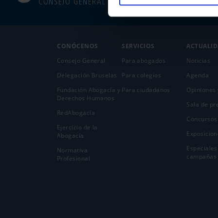
CONSEJO GENERAL
CONÓCENOS
SERVICIOS
ACTUALI
Consejo General
Para abogados
Noticias
Delegación Bruselas
Para colegios
Agenda
Fundación Abogacía y
Para ciudadanos
Opiniones 
Derechos Humanos
Sala de pr
RedAbogacía
Concursos
Ejercicio de la
Exposicion
Abogací­a
Especiales
Normativa
campañas
Profesional