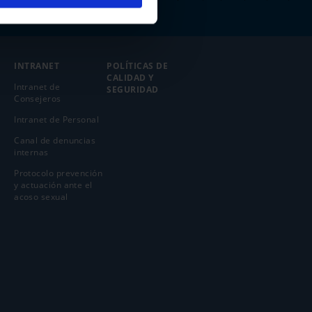
INTRANET
POLÍTICAS DE
CALIDAD Y
Intranet de
SEGURIDAD
Consejeros
Intranet de Personal
Canal de denuncias
internas
Protocolo prevención
y actuación ante el
acoso sexual