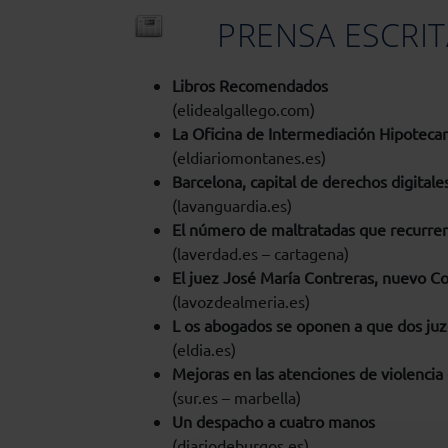
PRENSA ESCRIT
Libros Recomendados
(elidealgallego.com)
La Oficina de Intermediación Hipotecaria
(eldiariomontanes.es)
Barcelona, capital de derechos digitale
(lavanguardia.es)
El número de maltratadas que recurren 
(laverdad.es – cartagena)
El juez José María Contreras, nuevo C
(lavozdealmeria.es)
L os abogados se oponen a que dos juz
(eldia.es)
Mejoras en las atenciones de violencia
(sur.es – marbella)
Un despacho a cuatro manos
(diariodeburgos.es)