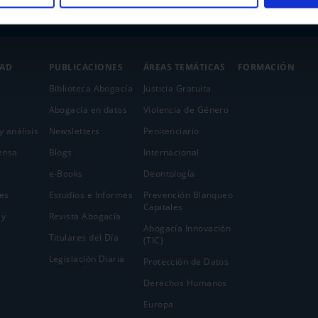
DAD
PUBLICACIONES
ÁREAS TEMÁTICAS
FORMACIÓN
Biblioteca Abogacía
Justicia Gratuita
Abogacía en datos
Violencia de Género
y análisis
Newsletters
Penitenciario
ensa
Blogs
Internacional
e-Books
Deontología
es
Estudios e Informes
Prevención Blanqueo
Capitales
 y
Revista Abogacía
Abogacía Innovación
Titulares del Día
(TIC)
Legislación Diaria
Protección de Datos
Derechos Humanos
Europa