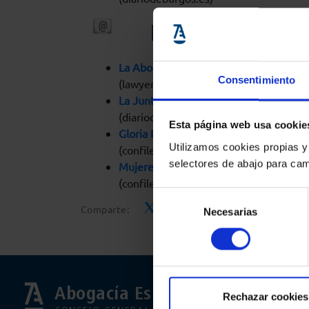
PRENSA DIGITA
La Abogacía condena las escuchas tele
Consentimiento
(lawyerpress.com)
La Junta abona más de 11 millones a ab
(diariodesevilla.es)
Esta página web usa cookie
Gloria Poyatos: »A pesar de todo, el te
Utilizamos cookies propias y
(confilegal.com)
selectores de abajo para cam
Mujeres pioneras en la Justicia: Con el
(confilegal.com)
Selección
Comparte:
Necesarias
de
consentimiento
Abogacía Española
Rechazar cookies